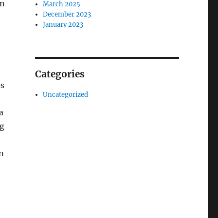
an
March 2025
December 2023
January 2023
Categories
ps
Uncategorized
a
ng
n