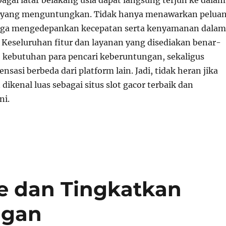
agai latar belakang usia dapat langsung terjun ke dalam
or yang menguntungkan. Tidak hanya menawarkan pelua
 juga mengedepankan kecepatan serta kenyamanan dalam
. Keseluruhan fitur dan layanan yang disediakan benar-
kebutuhan para pencari keberuntungan, sekaligus
sasi berbeda dari platform lain. Jadi, tidak heran jika
dikenal luas sebagai situs slot gacor terbaik dan
ni.
ne dan Tingkatkan
ngan