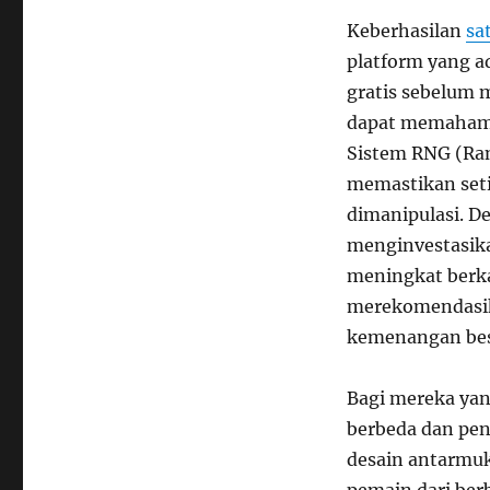
Keberhasilan
sa
platform yang a
gratis sebelum 
dapat memahami
Sistem RNG (Ra
memastikan seti
dimanipulasi. 
menginvestasika
meningkat berka
merekomendasika
kemenangan bes
Bagi mereka yan
berbeda dan pen
desain antarmuk