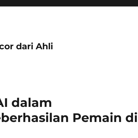
or dari Ahli
AI dalam
berhasilan Pemain di