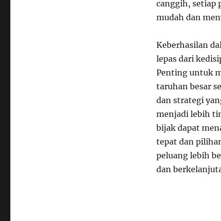
canggih, setiap
mudah dan meny
Keberhasilan da
lepas dari kedi
Penting untuk 
taruhan besar s
dan strategi ya
menjadi lebih t
bijak dapat men
tepat dan piliha
peluang lebih b
dan berkelanjut