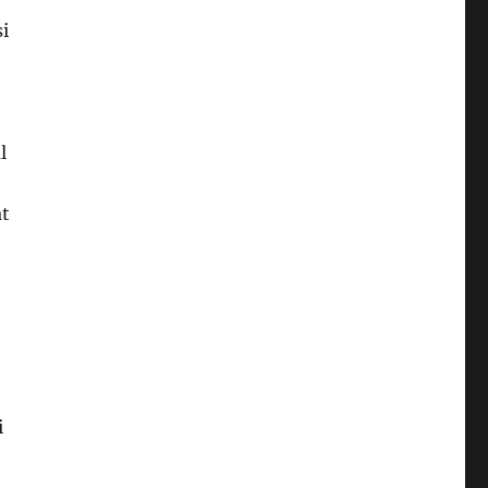
i
l
at
i