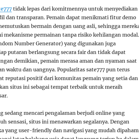
te777
tidak lepas dari komitmennya untuk menyediakan
dil dan transparan. Pemain dapat menikmati fitur demo
memutuskan bermain dengan uang asli, sehingga merek
 mekanisme permainan tanpa risiko kehilangan modal.
ndom Number Generator) yang digunakan juga
ap putaran berlangsung secara fair dan tidak dapat
Dengan demikian, pemain merasa aman dan nyaman saat
n waktu dan uangnya. Popularitas sate777 pun terus
t reputasi positif dari komunitas pemain yang setia dan
n situs ini sebagai tempat terbaik untuk meraih
ar.
g sedang mencari pengalaman berjudi online yang
uh sensasi, situs ini menawarkan segalanya. Dengan
a yang user-friendly dan navigasi yang mudah dipaham