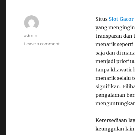
Situs
Slot Gacor
yang mengingink
Author
admin
transparan dan 
on
Leave a comment
menarik seperti 
Peran
saja dan di mana
Teknologi
menjadi priorit
AI
dalam
tanpa khawatir k
Meningkatkan
menarik selalu 
Keberhasilan
signifikan. Pil
Pemain
di
pengalaman ber
Situs
menguntungkan
Gacor
Ketersediaan la
keunggulan lain 