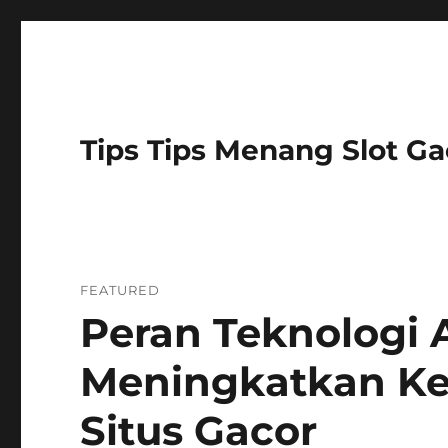
Tips Tips Menang Slot Gac
FEATURED
Peran Teknologi 
Meningkatkan Ke
Situs Gacor