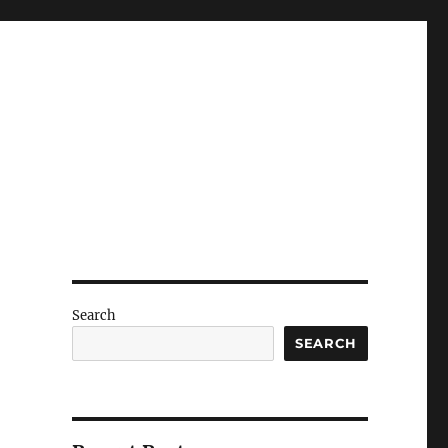
Search
SEARCH