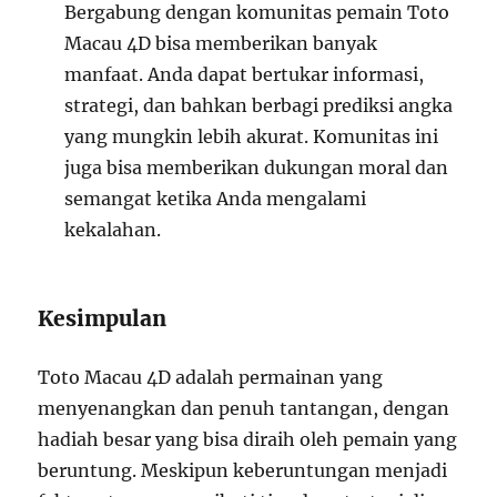
Bergabung dengan komunitas pemain Toto
Macau 4D bisa memberikan banyak
manfaat. Anda dapat bertukar informasi,
strategi, dan bahkan berbagi prediksi angka
yang mungkin lebih akurat. Komunitas ini
juga bisa memberikan dukungan moral dan
semangat ketika Anda mengalami
kekalahan.
Kesimpulan
Toto Macau 4D adalah permainan yang
menyenangkan dan penuh tantangan, dengan
hadiah besar yang bisa diraih oleh pemain yang
beruntung. Meskipun keberuntungan menjadi