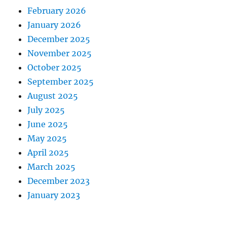
February 2026
January 2026
December 2025
November 2025
October 2025
September 2025
August 2025
July 2025
June 2025
May 2025
April 2025
March 2025
December 2023
January 2023