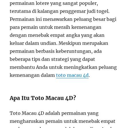
permainan lotere yang sangat populer,
terutama di kalangan penggemar judi togel.
Permainan ini menawarkan peluang besar bagi
para pemain untuk meraih kemenangan
dengan menebak empat angka yang akan
keluar dalam undian. Meskipun merupakan
permainan berbasis keberuntungan, ada
beberapa tips dan strategi yang dapat
membantu Anda untuk meningkatkan peluang
kemenangan dalam
toto macau 4d
.
Apa Itu Toto Macau 4D?
Toto Macau 4D adalah permainan yang
mengharuskan pemain untuk menebak empat