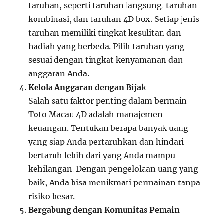
taruhan, seperti taruhan langsung, taruhan
kombinasi, dan taruhan 4D box. Setiap jenis
taruhan memiliki tingkat kesulitan dan
hadiah yang berbeda. Pilih taruhan yang
sesuai dengan tingkat kenyamanan dan
anggaran Anda.
Kelola Anggaran dengan Bijak
Salah satu faktor penting dalam bermain
Toto Macau 4D adalah manajemen
keuangan. Tentukan berapa banyak uang
yang siap Anda pertaruhkan dan hindari
bertaruh lebih dari yang Anda mampu
kehilangan. Dengan pengelolaan uang yang
baik, Anda bisa menikmati permainan tanpa
risiko besar.
Bergabung dengan Komunitas Pemain