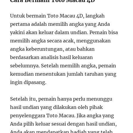
Cara Bermain Toto Macau 4D
Untuk bermain Toto Macau 4D, langkah
pertama adalah memilih angka yang Anda
yakini akan keluar dalam undian. Pemain bisa
memilih angka secara acak, menggunakan
angka keberuntungan, atau bahkan
berdasarkan analisis hasil keluaran
sebelumnya. Setelah memilih angka, pemain
kemudian menentukan jumlah taruhan yang
ingin dipasang.
Setelah itu, pemain hanya perlu menunggu
hasil undian yang dilakukan oleh pihak
penyelenggara Toto Macau. Jika angka yang
Anda pilih keluar sesuai dengan hasil undian,
Anda akan mendapatkan hadiah yang telah