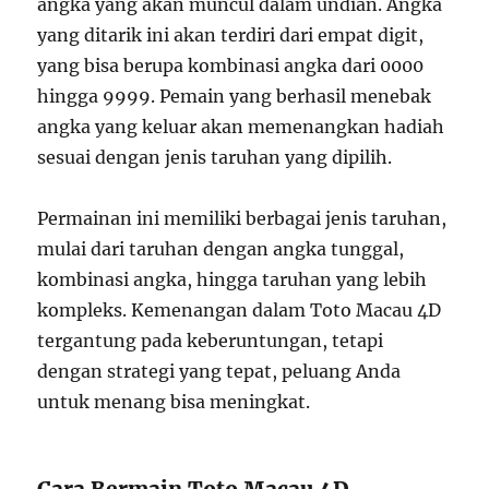
angka yang akan muncul dalam undian. Angka
yang ditarik ini akan terdiri dari empat digit,
yang bisa berupa kombinasi angka dari 0000
hingga 9999. Pemain yang berhasil menebak
angka yang keluar akan memenangkan hadiah
sesuai dengan jenis taruhan yang dipilih.
Permainan ini memiliki berbagai jenis taruhan,
mulai dari taruhan dengan angka tunggal,
kombinasi angka, hingga taruhan yang lebih
kompleks. Kemenangan dalam Toto Macau 4D
tergantung pada keberuntungan, tetapi
dengan strategi yang tepat, peluang Anda
untuk menang bisa meningkat.