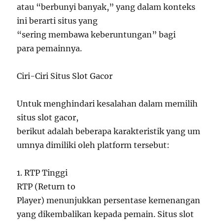
atau “berbunyi banyak,” yang dalam konteks
ini berarti situs yang
“sering membawa keberuntungan” bagi
para pemainnya.
Ciri-Ciri Situs Slot Gacor
Untuk menghindari kesalahan dalam memilih
situs slot gacor,
berikut adalah beberapa karakteristik yang um
umnya dimiliki oleh platform tersebut:
1. RTP Tinggi
RTP (Return to
Player) menunjukkan persentase kemenangan
yang dikembalikan kepada pemain. Situs slot