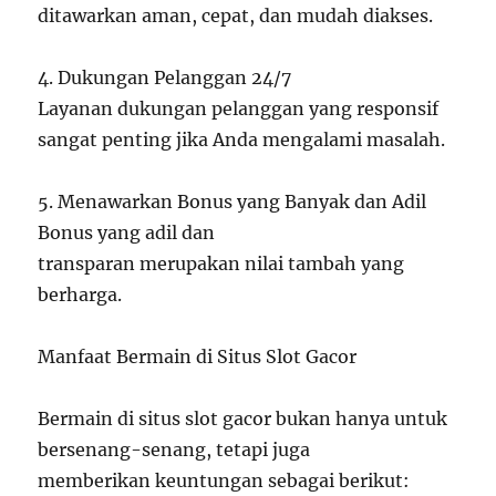
ditawarkan aman, cepat, dan mudah diakses.
4. Dukungan Pelanggan 24/7
Layanan dukungan pelanggan yang responsif
sangat penting jika Anda mengalami masalah.
5. Menawarkan Bonus yang Banyak dan Adil
Bonus yang adil dan
transparan merupakan nilai tambah yang
berharga.
Manfaat Bermain di Situs Slot Gacor
Bermain di situs slot gacor bukan hanya untuk
bersenang-senang, tetapi juga
memberikan keuntungan sebagai berikut: