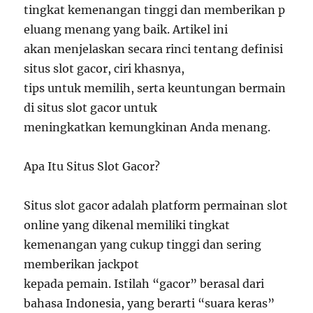
tingkat kemenangan tinggi dan memberikan p
eluang menang yang baik. Artikel ini
akan menjelaskan secara rinci tentang definisi
situs slot gacor, ciri khasnya,
tips untuk memilih, serta keuntungan bermain
di situs slot gacor untuk
meningkatkan kemungkinan Anda menang.
Apa Itu Situs Slot Gacor?
Situs slot gacor adalah platform permainan slot
online yang dikenal memiliki tingkat
kemenangan yang cukup tinggi dan sering
memberikan jackpot
kepada pemain. Istilah “gacor” berasal dari
bahasa Indonesia, yang berarti “suara keras”