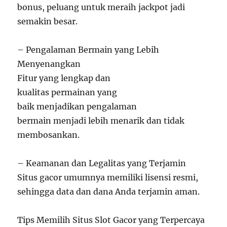
bonus, peluang untuk meraih jackpot jadi
semakin besar.
– Pengalaman Bermain yang Lebih
Menyenangkan
Fitur yang lengkap dan
kualitas permainan yang
baik menjadikan pengalaman
bermain menjadi lebih menarik dan tidak
membosankan.
– Keamanan dan Legalitas yang Terjamin
Situs gacor umumnya memiliki lisensi resmi,
sehingga data dan dana Anda terjamin aman.
Tips Memilih Situs Slot Gacor yang Terpercaya