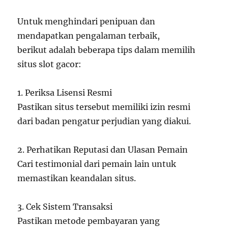
Untuk menghindari penipuan dan
mendapatkan pengalaman terbaik,
berikut adalah beberapa tips dalam memilih
situs slot gacor:
1. Periksa Lisensi Resmi
Pastikan situs tersebut memiliki izin resmi
dari badan pengatur perjudian yang diakui.
2. Perhatikan Reputasi dan Ulasan Pemain
Cari testimonial dari pemain lain untuk
memastikan keandalan situs.
3. Cek Sistem Transaksi
Pastikan metode pembayaran yang