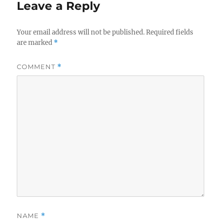
Leave a Reply
Your email address will not be published.
Required fields
are marked
*
COMMENT
*
NAME
*