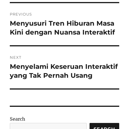
Post
PREVIOUS
navigation
Menyusuri Tren Hiburan Masa
Previous
post:
Kini dengan Nuansa Interaktif
NEXT
Menyelami Keseruan Interaktif
Next
post:
yang Tak Pernah Usang
Search