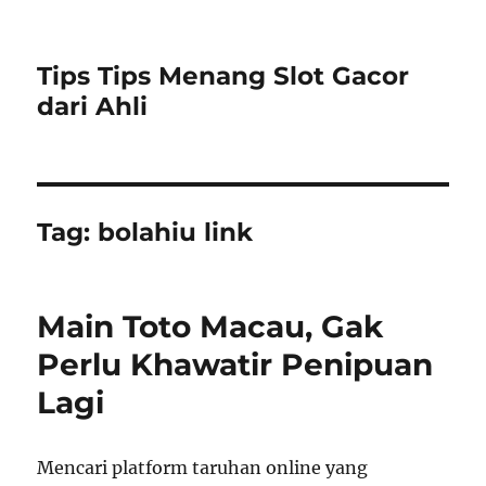
Tips Tips Menang Slot Gacor
dari Ahli
Tag:
bolahiu link
Main Toto Macau, Gak
Perlu Khawatir Penipuan
Lagi
Mencari platform taruhan online yang