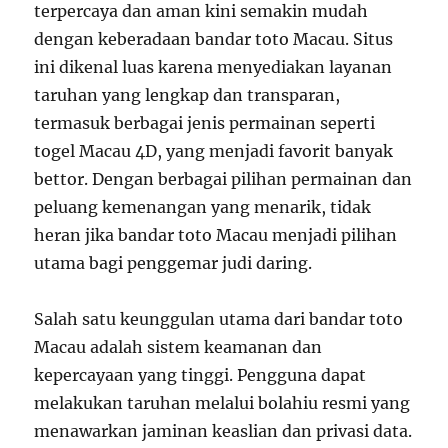
terpercaya dan aman kini semakin mudah
dengan keberadaan bandar toto Macau. Situs
ini dikenal luas karena menyediakan layanan
taruhan yang lengkap dan transparan,
termasuk berbagai jenis permainan seperti
togel Macau 4D, yang menjadi favorit banyak
bettor. Dengan berbagai pilihan permainan dan
peluang kemenangan yang menarik, tidak
heran jika bandar toto Macau menjadi pilihan
utama bagi penggemar judi daring.
Salah satu keunggulan utama dari bandar toto
Macau adalah sistem keamanan dan
kepercayaan yang tinggi. Pengguna dapat
melakukan taruhan melalui bolahiu resmi yang
menawarkan jaminan keaslian dan privasi data.