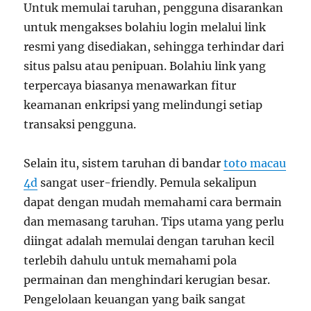
Untuk memulai taruhan, pengguna disarankan
untuk mengakses bolahiu login melalui link
resmi yang disediakan, sehingga terhindar dari
situs palsu atau penipuan. Bolahiu link yang
terpercaya biasanya menawarkan fitur
keamanan enkripsi yang melindungi setiap
transaksi pengguna.
Selain itu, sistem taruhan di bandar
toto macau
4d
sangat user-friendly. Pemula sekalipun
dapat dengan mudah memahami cara bermain
dan memasang taruhan. Tips utama yang perlu
diingat adalah memulai dengan taruhan kecil
terlebih dahulu untuk memahami pola
permainan dan menghindari kerugian besar.
Pengelolaan keuangan yang baik sangat