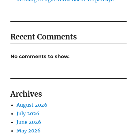
Recent Comments
No comments to show.
Archives
August 2026
July 2026
June 2026
May 2026