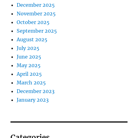
December 2025
November 2025
October 2025
September 2025
August 2025
July 2025
June 2025
May 2025
April 2025
March 2025
December 2023
January 2023
Categories