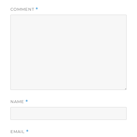
COMMENT
*
NAME
*
EMAIL
*