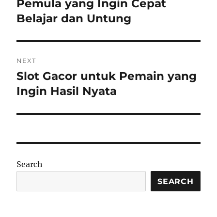
post:
Pemula yang Ingin Cepat
Belajar dan Untung
NEXT
Slot Gacor untuk Pemain yang
Next
post:
Ingin Hasil Nyata
Search
SEARCH