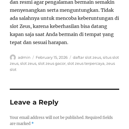
dan resmi agar pengalaman bermain semakin
menyenangkan serta menguntungkan. Tidak
ada salahnya untuk mencoba keberuntungan di
slot Zeus, karena keberhasilan bisa datang
kapan saja saat Anda bermain di tempat yang
tepat dan sesuai harapan.
Author
Posted
Tags
admin
February 15, 2026
daftar slot zeus
,
situs slot
on
zeus
,
slot zeus
,
slot zeus gacor
,
slot zeus terpercaya
,
zeus
slot
Leave a Reply
Your email address will not be published.
Required fields
are marked
*