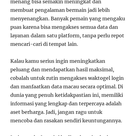
menang bisa semakin meningkat dan
membuat pengalaman bermain jadi lebih
menyenangkan. Banyak pemain yang mengaku
puas karena bisa mengakses semua data dan
layanan dalam satu platform, tanpa perlu repot
mencari-cari di tempat lain.
Kalau kamu serius ingin meningkatkan
peluang dan mendapatkan hasil maksimal,
cobalah untuk rutin mengakses waktogel login
dan manfaatkan data macau secara optimal. Di
dunia yang penuh ketidakpastian ini, memiliki
informasi yang lengkap dan terpercaya adalah
aset berharga. Jadi, jangan ragu untuk
mencoba dan rasakan sendiri keuntungannya.