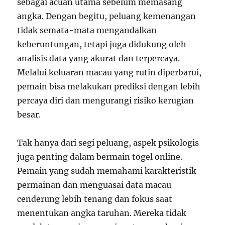
sebagai acuan utama sebelum memasang
angka. Dengan begitu, peluang kemenangan
tidak semata-mata mengandalkan
keberuntungan, tetapi juga didukung oleh
analisis data yang akurat dan terpercaya.
Melalui keluaran macau yang rutin diperbarui,
pemain bisa melakukan prediksi dengan lebih
percaya diri dan mengurangi risiko kerugian
besar.
Tak hanya dari segi peluang, aspek psikologis
juga penting dalam bermain togel online.
Pemain yang sudah memahami karakteristik
permainan dan menguasai data macau
cenderung lebih tenang dan fokus saat
menentukan angka taruhan. Mereka tidak