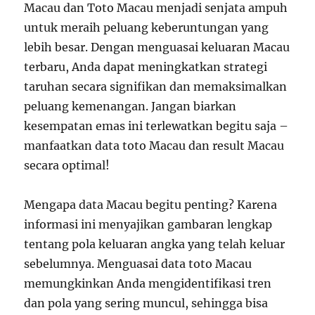
Macau dan Toto Macau menjadi senjata ampuh
untuk meraih peluang keberuntungan yang
lebih besar. Dengan menguasai keluaran Macau
terbaru, Anda dapat meningkatkan strategi
taruhan secara signifikan dan memaksimalkan
peluang kemenangan. Jangan biarkan
kesempatan emas ini terlewatkan begitu saja –
manfaatkan data toto Macau dan result Macau
secara optimal!
Mengapa data Macau begitu penting? Karena
informasi ini menyajikan gambaran lengkap
tentang pola keluaran angka yang telah keluar
sebelumnya. Menguasai data toto Macau
memungkinkan Anda mengidentifikasi tren
dan pola yang sering muncul, sehingga bisa