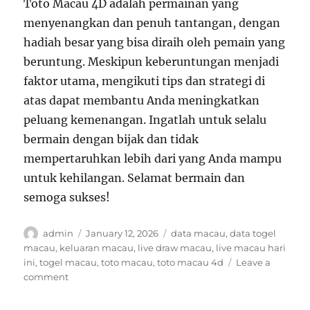
Toto Macau 4D adalah permainan yang
menyenangkan dan penuh tantangan, dengan
hadiah besar yang bisa diraih oleh pemain yang
beruntung. Meskipun keberuntungan menjadi
faktor utama, mengikuti tips dan strategi di
atas dapat membantu Anda meningkatkan
peluang kemenangan. Ingatlah untuk selalu
bermain dengan bijak dan tidak
mempertaruhkan lebih dari yang Anda mampu
untuk kehilangan. Selamat bermain dan
semoga sukses!
Author
Posted
Tags
admin
January 12, 2026
data macau
,
data togel
on
macau
,
keluaran macau
,
live draw macau
,
live macau hari
ini
,
togel macau
,
toto macau
,
toto macau 4d
Leave a
on
comment
Panduan
Menang