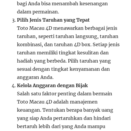
bagi Anda bisa menambah kesenangan
dalam permainan.
Pilih Jenis Taruhan yang Tepat
Toto Macau 4D menawarkan berbagai jenis
taruhan, seperti taruhan langsung, taruhan
kombinasi, dan taruhan 4D box. Setiap jenis
taruhan memiliki tingkat kesulitan dan
hadiah yang berbeda. Pilih taruhan yang
sesuai dengan tingkat kenyamanan dan
anggaran Anda.
Kelola Anggaran dengan Bijak
Salah satu faktor penting dalam bermain
Toto Macau 4D adalah manajemen
keuangan. Tentukan berapa banyak uang
yang siap Anda pertaruhkan dan hindari
bertaruh lebih dari yang Anda mampu