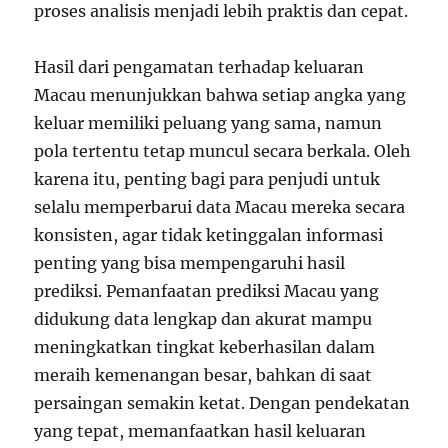
proses analisis menjadi lebih praktis dan cepat.
Hasil dari pengamatan terhadap keluaran
Macau menunjukkan bahwa setiap angka yang
keluar memiliki peluang yang sama, namun
pola tertentu tetap muncul secara berkala. Oleh
karena itu, penting bagi para penjudi untuk
selalu memperbarui data Macau mereka secara
konsisten, agar tidak ketinggalan informasi
penting yang bisa mempengaruhi hasil
prediksi. Pemanfaatan prediksi Macau yang
didukung data lengkap dan akurat mampu
meningkatkan tingkat keberhasilan dalam
meraih kemenangan besar, bahkan di saat
persaingan semakin ketat. Dengan pendekatan
yang tepat, memanfaatkan hasil keluaran