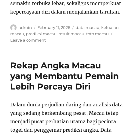
semakin terbuka lebar, sekaligus memperkuat
kepercayaan diri dalam menjalankan taruhan.
Author
Posted
Tags
admin
February 11, 2026
data macau
,
keluaran
on
macau
,
prediksi macau
,
result macau
,
toto macau
on
Leave a comment
Langkah
Aman
Bermain
Rekap Angka Macau
Toto
Macau
yang Membantu Pemain
Tanpa
Lebih Percaya Diri
Spekulasi
Berlebihan
Dalam dunia perjudian daring dan analisis data
yang sedang berkembang pesat, Macau tetap
menjadi pusat perhatian utama bagi pecinta
togel dan penggemar prediksi angka. Data