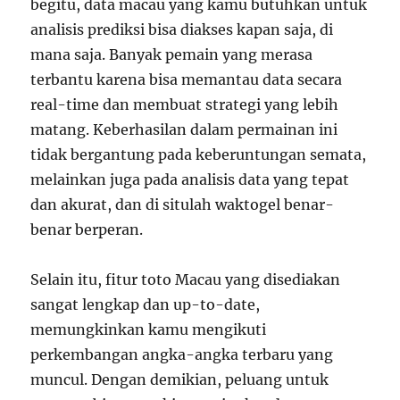
begitu, data macau yang kamu butuhkan untuk
analisis prediksi bisa diakses kapan saja, di
mana saja. Banyak pemain yang merasa
terbantu karena bisa memantau data secara
real-time dan membuat strategi yang lebih
matang. Keberhasilan dalam permainan ini
tidak bergantung pada keberuntungan semata,
melainkan juga pada analisis data yang tepat
dan akurat, dan di situlah waktogel benar-
benar berperan.
Selain itu, fitur toto Macau yang disediakan
sangat lengkap dan up-to-date,
memungkinkan kamu mengikuti
perkembangan angka-angka terbaru yang
muncul. Dengan demikian, peluang untuk