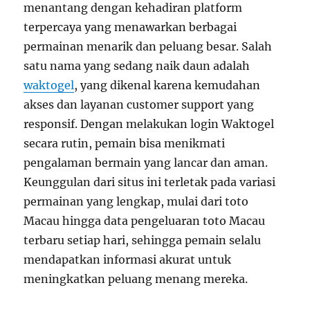
menantang dengan kehadiran platform
terpercaya yang menawarkan berbagai
permainan menarik dan peluang besar. Salah
satu nama yang sedang naik daun adalah
waktogel
, yang dikenal karena kemudahan
akses dan layanan customer support yang
responsif. Dengan melakukan login Waktogel
secara rutin, pemain bisa menikmati
pengalaman bermain yang lancar dan aman.
Keunggulan dari situs ini terletak pada variasi
permainan yang lengkap, mulai dari toto
Macau hingga data pengeluaran toto Macau
terbaru setiap hari, sehingga pemain selalu
mendapatkan informasi akurat untuk
meningkatkan peluang menang mereka.