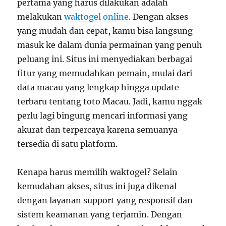
pertama yang harus dilakukan adalah
melakukan
waktogel online
. Dengan akses
yang mudah dan cepat, kamu bisa langsung
masuk ke dalam dunia permainan yang penuh
peluang ini. Situs ini menyediakan berbagai
fitur yang memudahkan pemain, mulai dari
data macau yang lengkap hingga update
terbaru tentang toto Macau. Jadi, kamu nggak
perlu lagi bingung mencari informasi yang
akurat dan terpercaya karena semuanya
tersedia di satu platform.
Kenapa harus memilih waktogel? Selain
kemudahan akses, situs ini juga dikenal
dengan layanan support yang responsif dan
sistem keamanan yang terjamin. Dengan