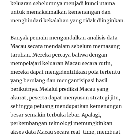
keluaran sebelumnya menjadi kunci utama
untuk memaksimalkan kemenangan dan
menghindari kekalahan yang tidak diinginkan.
Banyak pemain mengandalkan analisis data
Macau secara mendalam sebelum memasang
taruhan. Mereka percaya bahwa dengan
mempelajari keluaran Macau secara rutin,
mereka dapat mengidentifikasi pola tertentu
yang berulang dan mengantisipasi hasil
berikutnya. Melalui prediksi Macau yang
akurat, peserta dapat menyusun strategi jitu,
sehingga peluang mendapatkan kemenangan
besar semakin terbuka lebar. Apalagi,
perkembangan teknologi memungkinkan
akses data Macau secara real-time, membuat