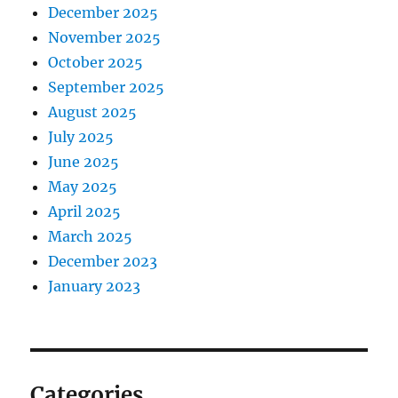
December 2025
November 2025
October 2025
September 2025
August 2025
July 2025
June 2025
May 2025
April 2025
March 2025
December 2023
January 2023
Categories