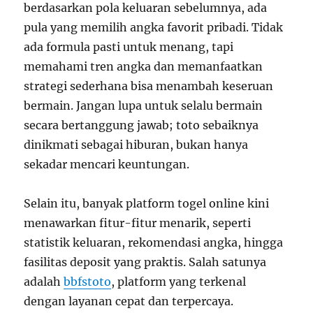
berdasarkan pola keluaran sebelumnya, ada
pula yang memilih angka favorit pribadi. Tidak
ada formula pasti untuk menang, tapi
memahami tren angka dan memanfaatkan
strategi sederhana bisa menambah keseruan
bermain. Jangan lupa untuk selalu bermain
secara bertanggung jawab; toto sebaiknya
dinikmati sebagai hiburan, bukan hanya
sekadar mencari keuntungan.
Selain itu, banyak platform togel online kini
menawarkan fitur-fitur menarik, seperti
statistik keluaran, rekomendasi angka, hingga
fasilitas deposit yang praktis. Salah satunya
adalah
bbfstoto
, platform yang terkenal
dengan layanan cepat dan terpercaya.