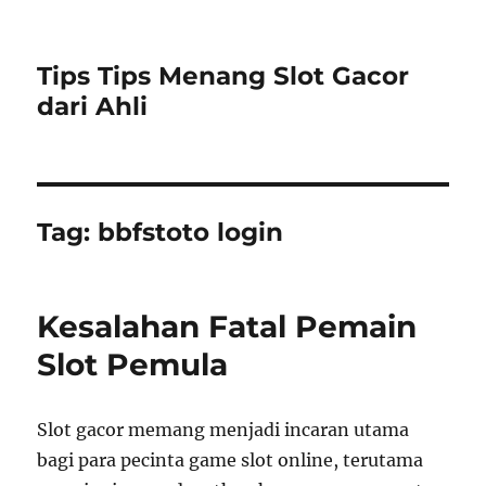
Tips Tips Menang Slot Gacor
dari Ahli
Tag:
bbfstoto login
Kesalahan Fatal Pemain
Slot Pemula
Slot gacor memang menjadi incaran utama
bagi para pecinta game slot online, terutama