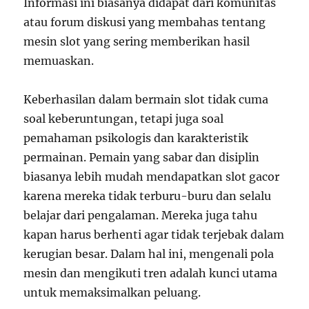
Informasi ini biasanya didapat dari komunitas
atau forum diskusi yang membahas tentang
mesin slot yang sering memberikan hasil
memuaskan.
Keberhasilan dalam bermain slot tidak cuma
soal keberuntungan, tetapi juga soal
pemahaman psikologis dan karakteristik
permainan. Pemain yang sabar dan disiplin
biasanya lebih mudah mendapatkan slot gacor
karena mereka tidak terburu-buru dan selalu
belajar dari pengalaman. Mereka juga tahu
kapan harus berhenti agar tidak terjebak dalam
kerugian besar. Dalam hal ini, mengenali pola
mesin dan mengikuti tren adalah kunci utama
untuk memaksimalkan peluang.