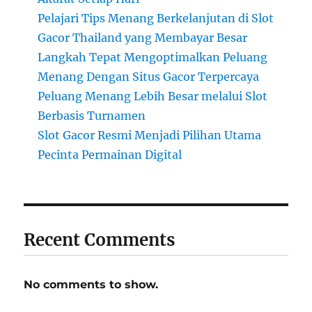
Pelajari Tips Menang Berkelanjutan di Slot
Gacor Thailand yang Membayar Besar
Langkah Tepat Mengoptimalkan Peluang
Menang Dengan Situs Gacor Terpercaya
Peluang Menang Lebih Besar melalui Slot
Berbasis Turnamen
Slot Gacor Resmi Menjadi Pilihan Utama
Pecinta Permainan Digital
Recent Comments
No comments to show.