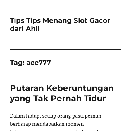
Tips Tips Menang Slot Gacor
dari Ahli
Tag:
ace777
Putaran Keberuntungan
yang Tak Pernah Tidur
Dalam hidup, setiap orang pasti pernah
berharap mendapatkan momen