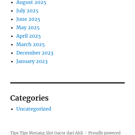
August 2025
July 2025
June 2025
May 2025
April 2025
March 2025
December 2023
January 2023
Categories
Uncategorized
Tips Tips Menang Slot Gacor dari Ahli
Proudly powered