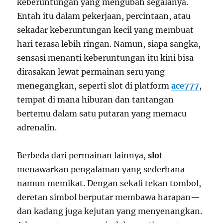
keberuntungan yang mengubah segalanya.
Entah itu dalam pekerjaan, percintaan, atau
sekadar keberuntungan kecil yang membuat
hari terasa lebih ringan. Namun, siapa sangka,
sensasi menanti keberuntungan itu kini bisa
dirasakan lewat permainan seru yang
menegangkan, seperti slot di platform
ace777
,
tempat di mana hiburan dan tantangan
bertemu dalam satu putaran yang memacu
adrenalin.
Berbeda dari permainan lainnya,
slot
menawarkan pengalaman yang sederhana
namun memikat. Dengan sekali tekan tombol,
deretan simbol berputar membawa harapan—
dan kadang juga kejutan yang menyenangkan.