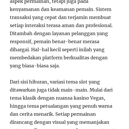
aspek permainan, tetapi juga pada
kenyamanan dan keamanan pemain. Sistem
transaksi yang cepat dan terjamin membuat
setiap interaksi terasa aman dan profesional.
Ditambah dengan layanan pelanggan yang
responsif, pemain benar-benar merasa
dihargai. Hal-hal kecil seperti inilah yang
membedakan platform berkualitas dengan
yang biasa-biasa saja.
Dari sisi hiburan, variasi tema slot yang
ditawarkan juga tidak main-main. Mulai dari
tema klasik dengan nuansa kasino Vegas,
hingga tema petualangan yang penuh warna
dan cerita menarik. Setiap permainan
dirancang dengan visual yang memanjakan