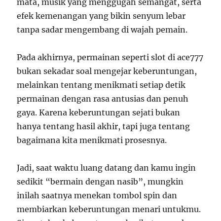
mata, musik yang menggugah semangat, serta
efek kemenangan yang bikin senyum lebar
tanpa sadar mengembang di wajah pemain.
Pada akhirnya, permainan seperti slot di ace777
bukan sekadar soal mengejar keberuntungan,
melainkan tentang menikmati setiap detik
permainan dengan rasa antusias dan penuh
gaya. Karena keberuntungan sejati bukan
hanya tentang hasil akhir, tapi juga tentang
bagaimana kita menikmati prosesnya.
Jadi, saat waktu luang datang dan kamu ingin
sedikit “bermain dengan nasib”, mungkin
inilah saatnya menekan tombol spin dan
membiarkan keberuntungan menari untukmu.