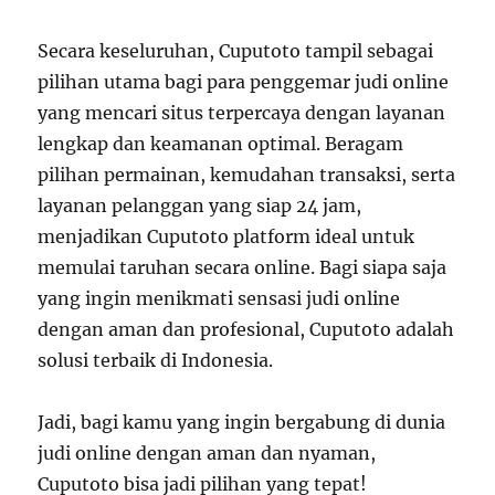
Secara keseluruhan, Cuputoto tampil sebagai
pilihan utama bagi para penggemar judi online
yang mencari situs terpercaya dengan layanan
lengkap dan keamanan optimal. Beragam
pilihan permainan, kemudahan transaksi, serta
layanan pelanggan yang siap 24 jam,
menjadikan Cuputoto platform ideal untuk
memulai taruhan secara online. Bagi siapa saja
yang ingin menikmati sensasi judi online
dengan aman dan profesional, Cuputoto adalah
solusi terbaik di Indonesia.
Jadi, bagi kamu yang ingin bergabung di dunia
judi online dengan aman dan nyaman,
Cuputoto bisa jadi pilihan yang tepat!