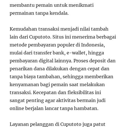
membantu pemain untuk menikmati
permainan tanpa kendala.
Kemudahan transaksi menjadi nilai tambah
lain dari Cuputoto. Situs ini menerima berbagai
metode pembayaran populer di Indonesia,
mulai dari transfer bank, e-wallet, hingga
pembayaran digital lainnya. Proses deposit dan
penarikan dana dilakukan dengan cepat dan
tanpa biaya tambahan, sehingga memberikan
kenyamanan bagi pemain saat melakukan
transaksi. Kecepatan dan fleksibilitas ini
sangat penting agar aktivitas bermain judi
online berjalan lancar tanpa hambatan.
Layanan pelanggan di Cuputoto juga patut