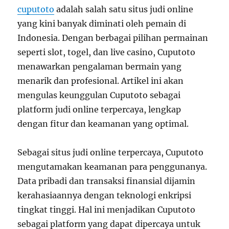
cuputoto
adalah salah satu situs judi online
yang kini banyak diminati oleh pemain di
Indonesia. Dengan berbagai pilihan permainan
seperti slot, togel, dan live casino, Cuputoto
menawarkan pengalaman bermain yang
menarik dan profesional. Artikel ini akan
mengulas keunggulan Cuputoto sebagai
platform judi online terpercaya, lengkap
dengan fitur dan keamanan yang optimal.
Sebagai situs judi online terpercaya, Cuputoto
mengutamakan keamanan para penggunanya.
Data pribadi dan transaksi finansial dijamin
kerahasiaannya dengan teknologi enkripsi
tingkat tinggi. Hal ini menjadikan Cuputoto
sebagai platform yang dapat dipercaya untuk