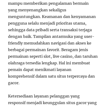
mampu memberikan pengalaman bermain
yang menyenangkan sekaligus
menguntungkan. Keamanan dan kenyamanan
pengguna selalu menjadi prioritas utama,
sehingga data pribadi serta transaksi terjaga
dengan baik. Tampilan antarmuka yang user-
friendly memudahkan navigasi dan akses ke
berbagai permainan favorit. Beragam jenis
permainan seperti slot, live casino, dan taruhan
olahraga tersedia lengkap. Hal ini membuat
pemain dapat menikmati layanan
komprehensif dalam satu situs terpercaya dan
gacor.
Ketersediaan layanan pelanggan yang
responsif menjadi keunggulan situs gacor yang