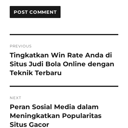
Post
PREVIOUS
navigation
Tingkatkan Win Rate Anda di
Previous
post:
Situs Judi Bola Online dengan
Teknik Terbaru
NEXT
Peran Sosial Media dalam
Next
post:
Meningkatkan Popularitas
Situs Gacor