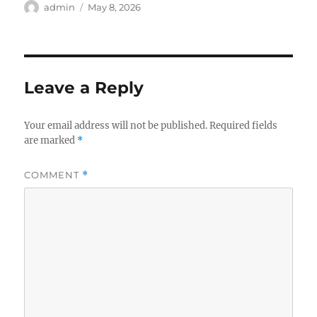
Author
Posted
admin
May 8, 2026
on
Leave a Reply
Your email address will not be published.
Required fields
are marked
*
COMMENT
*