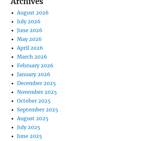
Archives
August 2026
July 2026
June 2026
May 2026
April 2026
March 2026
February 2026
January 2026
December 2025
November 2025
October 2025
September 2025
August 2025
July 2025
June 2025