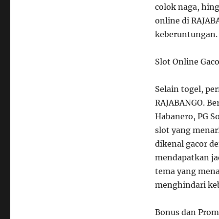
colok naga, hin
online di RAJAB
keberuntungan.
Slot Online Gac
Selain togel, pe
RAJABANGO. Berb
Habanero, PG S
slot yang menar
dikenal gacor d
mendapatkan jac
tema yang mena
menghindari ke
Bonus dan Prom