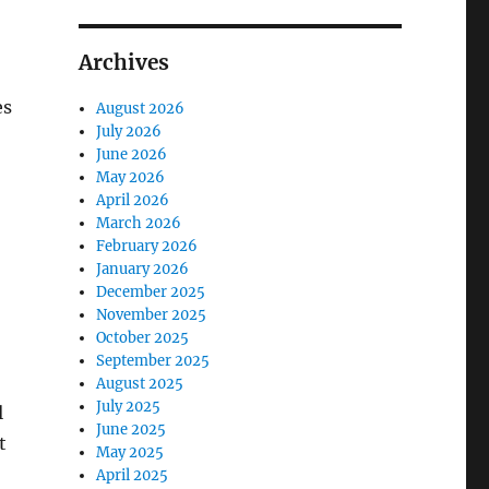
Archives
es
August 2026
July 2026
June 2026
May 2026
April 2026
March 2026
February 2026
January 2026
December 2025
November 2025
October 2025
September 2025
August 2025
July 2025
l
June 2025
t
May 2025
April 2025