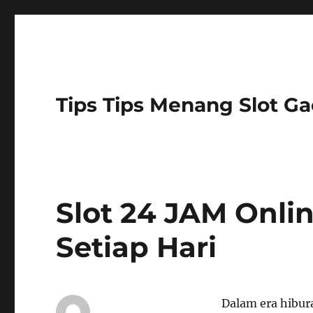
Tips Tips Menang Slot Gac
Slot 24 JAM Onlin
Setiap Hari
Dalam era hibura