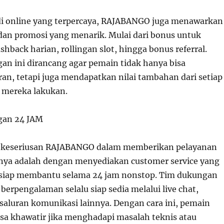
udi online yang terpercaya, RAJABANGO juga menawarkan
dan promosi yang menarik. Mulai dari bonus untuk
shback harian, rollingan slot, hingga bonus referral.
n ini dirancang agar pemain tidak hanya bisa
an, tetapi juga mendapatkan nilai tambahan dari setiap
 mereka lakukan.
gan 24 JAM
ti keseriusan RAJABANGO dalam memberikan pelayanan
nya adalah dengan menyediakan customer service yang
 siap membantu selama 24 jam nonstop. Tim dukungan
erpengalaman selalu siap sedia melalui live chat,
saluran komunikasi lainnya. Dengan cara ini, pemain
asa khawatir jika menghadapi masalah teknis atau