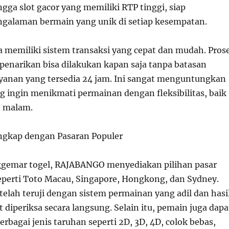
gga slot gacor yang memiliki RTP tinggi, siap
galaman bermain yang unik di setiap kesempatan.
memiliki sistem transaksi yang cepat dan mudah. Pros
penarikan bisa dilakukan kapan saja tanpa batasan
ayanan yang tersedia 24 jam. Ini sangat menguntungkan
g ingin menikmati permainan dengan fleksibilitas, baik
n malam.
ngkap dengan Pasaran Populer
ggemar togel, RAJABANGO menyediakan pilihan pasar
perti Toto Macau, Singapore, Hongkong, dan Sydney.
telah teruji dengan sistem permainan yang adil dan hasi
 diperiksa secara langsung. Selain itu, pemain juga dapa
bagai jenis taruhan seperti 2D, 3D, 4D, colok bebas,