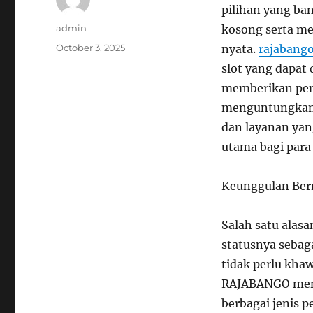
pilihan yang ba
Author
admin
kosong serta m
Posted
October 3, 2025
nyata.
rajabango
on
slot yang dapat
memberikan pen
menguntungkan 
dan layanan yan
utama bagi para 
Keunggulan Ber
Salah satu alas
statusnya sebaga
tidak perlu kha
RAJABANGO mener
berbagai jenis 