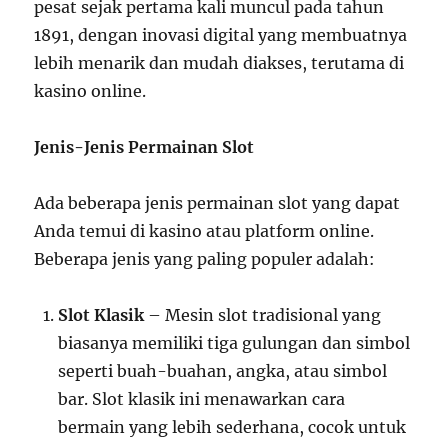
pesat sejak pertama kali muncul pada tahun
1891, dengan inovasi digital yang membuatnya
lebih menarik dan mudah diakses, terutama di
kasino online.
Jenis-Jenis Permainan Slot
Ada beberapa jenis permainan slot yang dapat
Anda temui di kasino atau platform online.
Beberapa jenis yang paling populer adalah:
Slot Klasik
– Mesin slot tradisional yang
biasanya memiliki tiga gulungan dan simbol
seperti buah-buahan, angka, atau simbol
bar. Slot klasik ini menawarkan cara
bermain yang lebih sederhana, cocok untuk