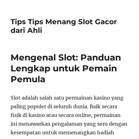
Tips Tips Menang Slot Gacor
dari Ahli
Mengenal Slot: Panduan
Lengkap untuk Pemain
Pemula
Slot adalah salah satu permainan kasino yang
paling populer di seluruh dunia. Baik secara
fisik di kasino atau secara online, permainan
ini menawarkan pengalaman yang seru dengan
kesempatan untuk memenangkan hadiah