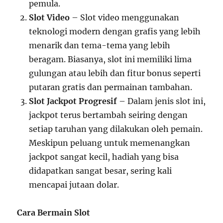
pemula.
Slot Video
– Slot video menggunakan
teknologi modern dengan grafis yang lebih
menarik dan tema-tema yang lebih
beragam. Biasanya, slot ini memiliki lima
gulungan atau lebih dan fitur bonus seperti
putaran gratis dan permainan tambahan.
Slot Jackpot Progresif
– Dalam jenis slot ini,
jackpot terus bertambah seiring dengan
setiap taruhan yang dilakukan oleh pemain.
Meskipun peluang untuk memenangkan
jackpot sangat kecil, hadiah yang bisa
didapatkan sangat besar, sering kali
mencapai jutaan dolar.
Cara Bermain Slot