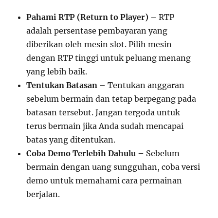
Pahami RTP (Return to Player)
– RTP
adalah persentase pembayaran yang
diberikan oleh mesin slot. Pilih mesin
dengan RTP tinggi untuk peluang menang
yang lebih baik.
Tentukan Batasan
– Tentukan anggaran
sebelum bermain dan tetap berpegang pada
batasan tersebut. Jangan tergoda untuk
terus bermain jika Anda sudah mencapai
batas yang ditentukan.
Coba Demo Terlebih Dahulu
– Sebelum
bermain dengan uang sungguhan, coba versi
demo untuk memahami cara permainan
berjalan.