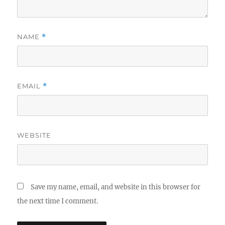
NAME
*
EMAIL
*
WEBSITE
Save my name, email, and website in this browser for
the next time I comment.