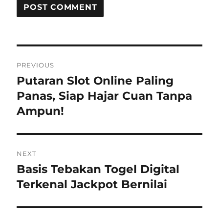
Post
PREVIOUS
navigation
Putaran Slot Online Paling
Previous
post:
Panas, Siap Hajar Cuan Tanpa
Ampun!
NEXT
Basis Tebakan Togel Digital
Next
post:
Terkenal Jackpot Bernilai