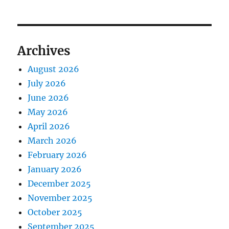
Archives
August 2026
July 2026
June 2026
May 2026
April 2026
March 2026
February 2026
January 2026
December 2025
November 2025
October 2025
September 2025