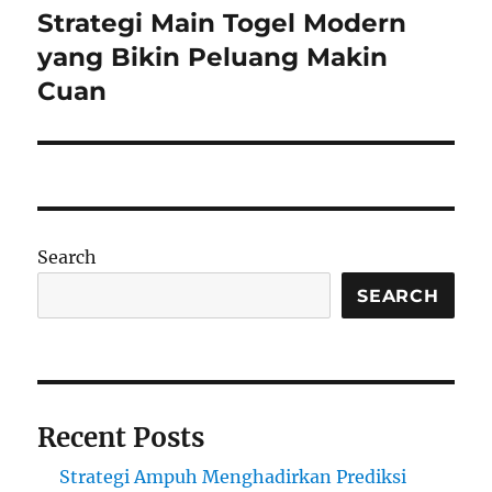
Strategi Main Togel Modern
Next
post:
yang Bikin Peluang Makin
Cuan
Search
SEARCH
Recent Posts
Strategi Ampuh Menghadirkan Prediksi