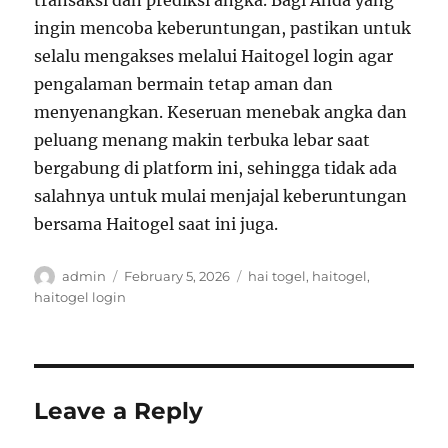
transaksi dan prediksi angka. Bagi Anda yang
ingin mencoba keberuntungan, pastikan untuk
selalu mengakses melalui Haitogel login agar
pengalaman bermain tetap aman dan
menyenangkan. Keseruan menebak angka dan
peluang menang makin terbuka lebar saat
bergabung di platform ini, sehingga tidak ada
salahnya untuk mulai menjajal keberuntungan
bersama Haitogel saat ini juga.
Author
Posted
Tags
admin
February 5, 2026
hai togel
,
haitogel
,
on
haitogel login
Leave a Reply