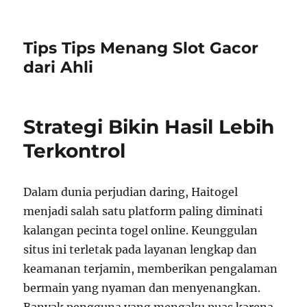
Tips Tips Menang Slot Gacor
dari Ahli
Strategi Bikin Hasil Lebih
Terkontrol
Dalam dunia perjudian daring, Haitogel
menjadi salah satu platform paling diminati
kalangan pecinta togel online. Keunggulan
situs ini terletak pada layanan lengkap dan
keamanan terjamin, memberikan pengalaman
bermain yang nyaman dan menyenangkan.