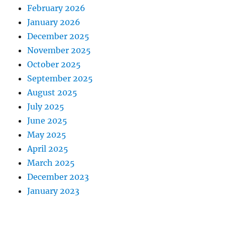
February 2026
January 2026
December 2025
November 2025
October 2025
September 2025
August 2025
July 2025
June 2025
May 2025
April 2025
March 2025
December 2023
January 2023