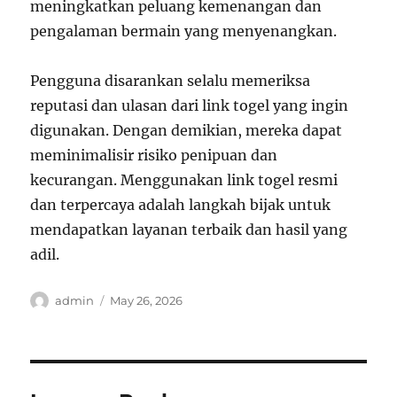
meningkatkan peluang kemenangan dan
pengalaman bermain yang menyenangkan.
Pengguna disarankan selalu memeriksa
reputasi dan ulasan dari link togel yang ingin
digunakan. Dengan demikian, mereka dapat
meminimalisir risiko penipuan dan
kecurangan. Menggunakan link togel resmi
dan terpercaya adalah langkah bijak untuk
mendapatkan layanan terbaik dan hasil yang
adil.
Author
Posted
admin
May 26, 2026
on