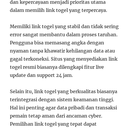
dan kepercayaan menjadi prioritas utama
dalam memilih link togel yang terpercaya.
Memiliki link togel yang stabil dan tidak sering
error sangat membantu dalam proses taruhan.
Pengguna bisa memasang angka dengan
nyaman tanpa khawatir kehilangan data atau
gagal terkoneksi. Situs yang menyediakan link
togel resmi biasanya dilengkapi fitur live
update dan support 24 jam.
Selain itu, link togel yang berkualitas biasanya
terintegrasi dengan sistem keamanan tinggi.
Hal ini penting agar data pribadi dan transaksi
pemain tetap aman dari ancaman cyber.
Pemilihan link togel yang tepat dapat