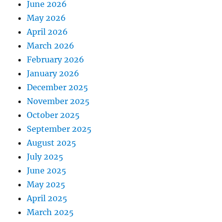
June 2026
May 2026
April 2026
March 2026
February 2026
January 2026
December 2025
November 2025
October 2025
September 2025
August 2025
July 2025
June 2025
May 2025
April 2025
March 2025