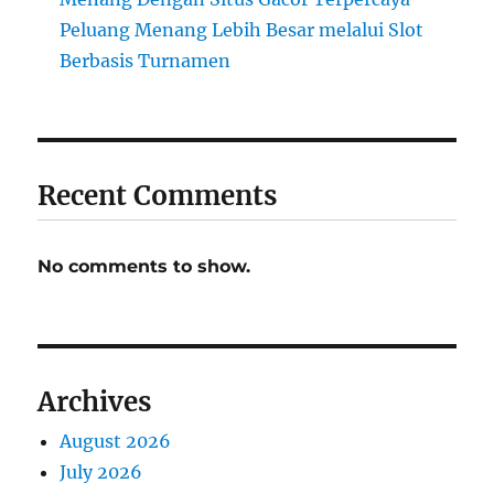
Peluang Menang Lebih Besar melalui Slot
Berbasis Turnamen
Recent Comments
No comments to show.
Archives
August 2026
July 2026