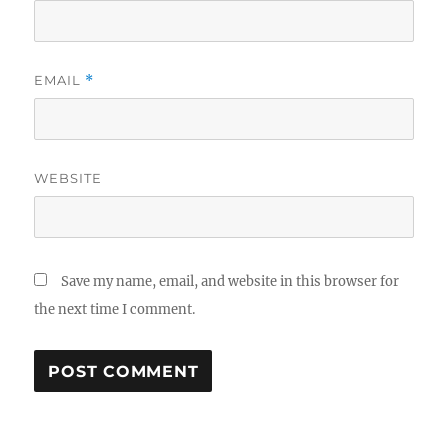
EMAIL
*
WEBSITE
Save my name, email, and website in this browser for
the next time I comment.