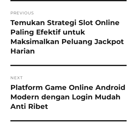
Post
PREVIOUS
navigation
Temukan Strategi Slot Online
Previous
post:
Paling Efektif untuk
Maksimalkan Peluang Jackpot
Harian
NEXT
Platform Game Online Android
Next
post:
Modern dengan Login Mudah
Anti Ribet