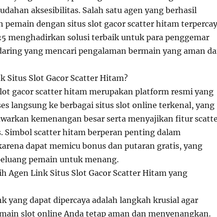
udahan aksesibilitas. Salah satu agen yang berhasil
emain dengan situs slot gacor scatter hitam terperca
5 menghadirkan solusi terbaik untuk para penggemar
 daring yang mencari pengalaman bermain yang aman d
k Situs Slot Gacor Scatter Hitam?
slot gacor scatter hitam merupakan platform resmi yang
s langsung ke berbagai situs slot online terkenal, yang
awarkan kemenangan besar serta menyajikan fitur scatt
. Simbol scatter hitam berperan penting dalam
karena dapat memicu bonus dan putaran gratis, yang
eluang pemain untuk menang.
 Agen Link Situs Slot Gacor Scatter Hitam yang
k yang dapat dipercaya adalah langkah krusial agar
main slot online Anda tetap aman dan menyenangkan.