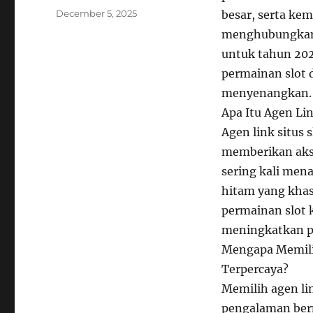
Posted
December 5, 2025
besar, serta kem
on
menghubungkan p
untuk tahun 202
permainan slot
menyenangkan.
Apa Itu Agen Lin
Agen link situs 
memberikan akse
sering kali men
hitam yang khas
permainan slot 
meningkatkan p
Mengapa Memilih
Terpercaya?
Memilih agen lin
pengalaman ber