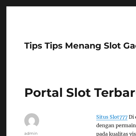
Tips Tips Menang Slot Gac
Portal Slot Terba
Situs Slot777
Di 
dengan permaina
Author
admin
pada kualitas v