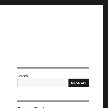
Search
SEARCH