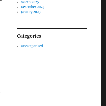
March 2025
December 2023
January 2023
Categories
Uncategorized
n