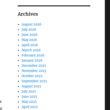
Archives
August 2026
July 2026
June 2026
u
May 2026
April 2026
March 2026
February 2026
January 2026
December 2025
November 2025
October 2025
September 2025
August 2025
July 2025
June 2025
s
May 2025
April 2025
ng