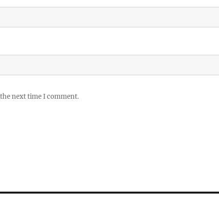
 the next time I comment.