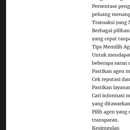
Persentase pen
peluang menang 
Transaksi yang
Berbagai piliha
yang cepat tanpa
Tips Memilih Ag
Untuk mendapatk
beberapa saran 
Pastikan agen me
Cek reputasi da
Pastikan layanan
Cari informasi
yang ditawarkan
Pilih agen yang
transparan.
Kesimpulan