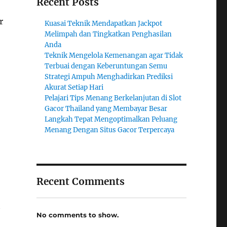
Recent Posts
r
Kuasai Teknik Mendapatkan Jackpot
Melimpah dan Tingkatkan Penghasilan
Anda
Teknik Mengelola Kemenangan agar Tidak
Terbuai dengan Keberuntungan Semu
Strategi Ampuh Menghadirkan Prediksi
Akurat Setiap Hari
Pelajari Tips Menang Berkelanjutan di Slot
Gacor Thailand yang Membayar Besar
Langkah Tepat Mengoptimalkan Peluang
Menang Dengan Situs Gacor Terpercaya
Recent Comments
t
No comments to show.