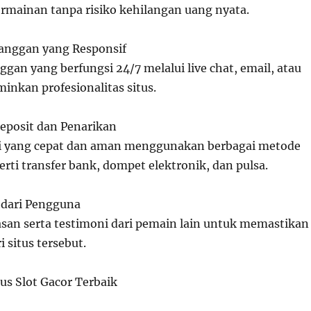
rmainan tanpa risiko kehilangan uang nyata.
langgan yang Responsif
an yang berfungsi 24/7 melalui live chat, email, atau
inkan profesionalitas situs.
eposit dan Penarikan
si yang cepat dan aman menggunakan berbagai metode
rti transfer bank, dompet elektronik, dan pulsa.
f dari Pengguna
lasan serta testimoni dari pemain lain untuk memastikan
i situs tersebut.
us Slot Gacor Terbaik