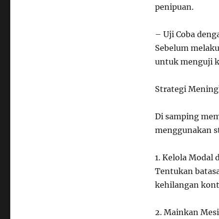
penipuan.
– Uji Coba deng
Sebelum melakuk
untuk menguji ku
Strategi Mening
Di samping memi
menggunakan str
1. Kelola Modal 
Tentukan batas
kehilangan kont
2. Mainkan Mes