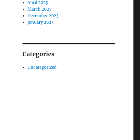
April 2025
March 2025
December 2023
January 2023
Categories
Uncategorized