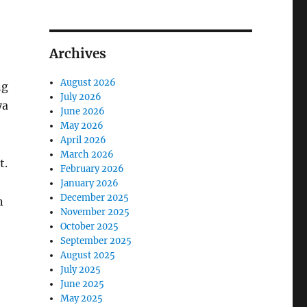
Archives
August 2026
ng
July 2026
ya
June 2026
May 2026
April 2026
March 2026
t.
February 2026
January 2026
December 2025
n
November 2025
October 2025
September 2025
August 2025
July 2025
June 2025
May 2025