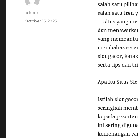
salah satu pilih
Author
admin
salah satu tren 
Posted
October 15, 2025
—situs yang me
on
dan menawarkan 
yang membantu p
membahas secara
slot gacor, kara
serta tips dan 
Apa Itu Situs Sl
Istilah slot gac
seringkali memb
kepada pesertany
ini sering digu
kemenangan yang