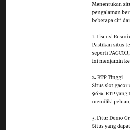
Menentukan situ
pengalaman ber
beberapa ciri dar
1. Lisensi Resmi
Pastikan situs t
seperti PAGCOR, 
ini menjamin ke
2. RTP Tinggi
Situs slot gaco
96%. RTP yang 
memiliki peluan
3. Fitur Demo Gr
Situs yang dap