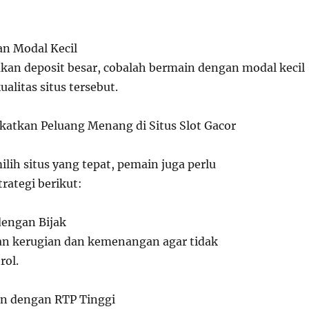
an Modal Kecil
an deposit besar, cobalah bermain dengan modal kecil
alitas situs tersebut.
katkan Peluang Menang di Situs Slot Gacor
lih situs yang tepat, pemain juga perlu
ategi berikut:
dengan Bijak
an kerugian dan kemenangan agar tidak
rol.
in dengan RTP Tinggi