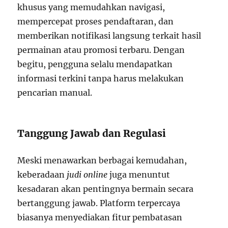
khusus yang memudahkan navigasi,
mempercepat proses pendaftaran, dan
memberikan notifikasi langsung terkait hasil
permainan atau promosi terbaru. Dengan
begitu, pengguna selalu mendapatkan
informasi terkini tanpa harus melakukan
pencarian manual.
Tanggung Jawab dan Regulasi
Meski menawarkan berbagai kemudahan,
keberadaan
judi online
juga menuntut
kesadaran akan pentingnya bermain secara
bertanggung jawab. Platform terpercaya
biasanya menyediakan fitur pembatasan