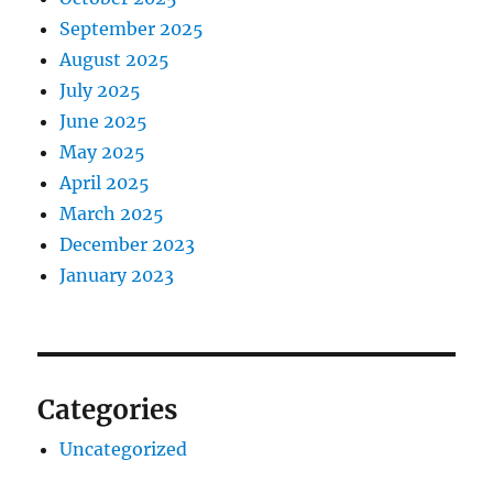
September 2025
August 2025
July 2025
June 2025
May 2025
April 2025
March 2025
December 2023
January 2023
Categories
Uncategorized