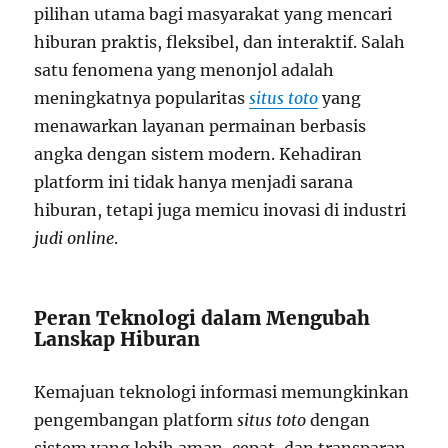
pilihan utama bagi masyarakat yang mencari
hiburan praktis, fleksibel, dan interaktif. Salah
satu fenomena yang menonjol adalah
meningkatnya popularitas
situs toto
yang
menawarkan layanan permainan berbasis
angka dengan sistem modern. Kehadiran
platform ini tidak hanya menjadi sarana
hiburan, tetapi juga memicu inovasi di industri
judi online
.
Peran Teknologi dalam Mengubah
Lanskap Hiburan
Kemajuan teknologi informasi memungkinkan
pengembangan platform
situs toto
dengan