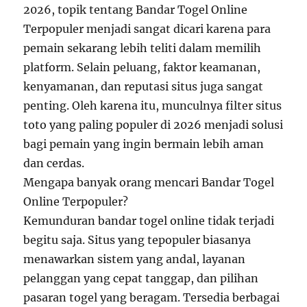
2026, topik tentang Bandar Togel Online
Terpopuler menjadi sangat dicari karena para
pemain sekarang lebih teliti dalam memilih
platform. Selain peluang, faktor keamanan,
kenyamanan, dan reputasi situs juga sangat
penting. Oleh karena itu, munculnya filter situs
toto yang paling populer di 2026 menjadi solusi
bagi pemain yang ingin bermain lebih aman
dan cerdas.
Mengapa banyak orang mencari Bandar Togel
Online Terpopuler?
Kemunduran bandar togel online tidak terjadi
begitu saja. Situs yang tepopuler biasanya
menawarkan sistem yang andal, layanan
pelanggan yang cepat tanggap, dan pilihan
pasaran togel yang beragam. Tersedia berbagai