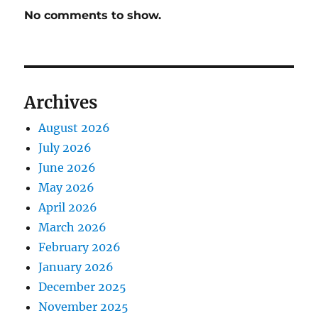
No comments to show.
Archives
August 2026
July 2026
June 2026
May 2026
April 2026
March 2026
February 2026
January 2026
December 2025
November 2025