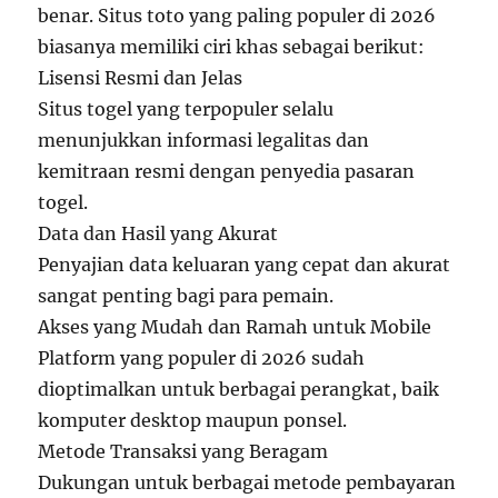
benar. Situs toto yang paling populer di 2026
biasanya memiliki ciri khas sebagai berikut:
Lisensi Resmi dan Jelas
Situs togel yang terpopuler selalu
menunjukkan informasi legalitas dan
kemitraan resmi dengan penyedia pasaran
togel.
Data dan Hasil yang Akurat
Penyajian data keluaran yang cepat dan akurat
sangat penting bagi para pemain.
Akses yang Mudah dan Ramah untuk Mobile
Platform yang populer di 2026 sudah
dioptimalkan untuk berbagai perangkat, baik
komputer desktop maupun ponsel.
Metode Transaksi yang Beragam
Dukungan untuk berbagai metode pembayaran