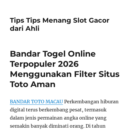
Tips Tips Menang Slot Gacor
dari Ahli
Bandar Togel Online
Terpopuler 2026
Menggunakan Filter Situs
Toto Aman
BANDAR TOTO MACAU
Perkembangan hiburan
digital terus berkembang pesat, termasuk
dalam jenis permainan angka online yang
semakin banyak diminati orang. Di tahun