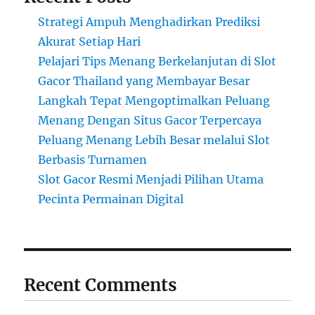
Strategi Ampuh Menghadirkan Prediksi
Akurat Setiap Hari
Pelajari Tips Menang Berkelanjutan di Slot
Gacor Thailand yang Membayar Besar
Langkah Tepat Mengoptimalkan Peluang
Menang Dengan Situs Gacor Terpercaya
Peluang Menang Lebih Besar melalui Slot
Berbasis Turnamen
Slot Gacor Resmi Menjadi Pilihan Utama
Pecinta Permainan Digital
Recent Comments