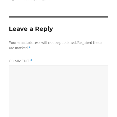
Leave a Reply
Your email address will not be published.
Required fields
are marked
*
COMMENT
*