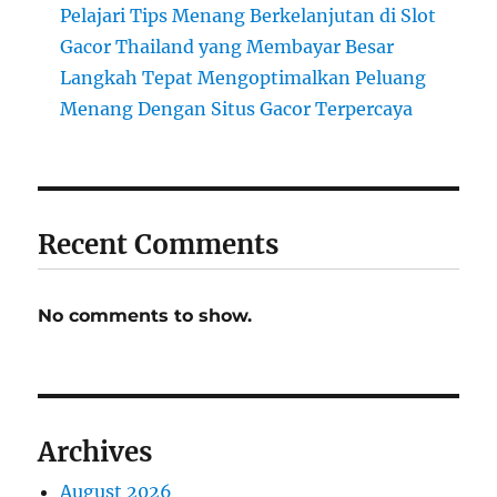
Pelajari Tips Menang Berkelanjutan di Slot
Gacor Thailand yang Membayar Besar
Langkah Tepat Mengoptimalkan Peluang
Menang Dengan Situs Gacor Terpercaya
Recent Comments
No comments to show.
Archives
August 2026