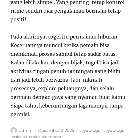
yang lebih simpel. Yang penting, tetap kontrol
ritme sendiri biar pengalaman bermain tetap
positif.
Pada akhirnya, togel itu permainan hiburan.
Keseruannya muncul ketika pemain bisa
menikmati proses sambil tetap sadar batas.
Kalau dilakukan dengan bijak, togel bisa jadi
aktivitas ringan penuh tantangan yang bikin
hari jadi lebih berwarna. Jadi, nikmati
prosesnya, explore peluangnya, dan selalu
bermain dengan gaya yang nyaman buat kamu.
Siapa tahu, keberuntungan lagi mampir tanpa
permisi.
Author
Posted
Tags
admin
December 2, 2025
sayaptogel
,
sayaptogel
on
login
,
situs slot
,
slot gacor