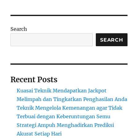
Search
SEARCH
Recent Posts
Kuasai Teknik Mendapatkan Jackpot
Melimpah dan Tingkatkan Penghasilan Anda
Teknik Mengelola Kemenangan agar Tidak
Terbuai dengan Keberuntungan Semu
Strategi Ampuh Menghadirkan Prediksi
Akurat Setiap Hari