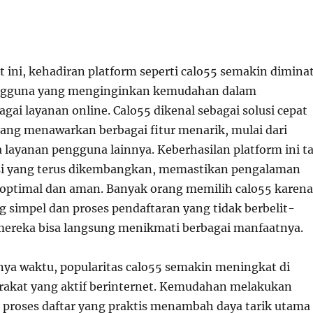
aat ini, kehadiran platform seperti calo55 semakin diminat
ngguna yang menginginkan kemudahan dalam
ai layanan online. Calo55 dikenal sebagai solusi cepat
yang menawarkan berbagai fitur menarik, mulai dari
a layanan pengguna lainnya. Keberhasilan platform ini t
asi yang terus dikembangkan, memastikan pengalaman
optimal dan aman. Banyak orang memilih calo55 karena
g simpel dan proses pendaftaran yang tidak berbelit-
 mereka bisa langsung menikmati berbagai manfaatnya.
nnya waktu, popularitas calo55 semakin meningkat di
akat yang aktif berinternet. Kemudahan melakukan
n proses daftar yang praktis menambah daya tarik utama