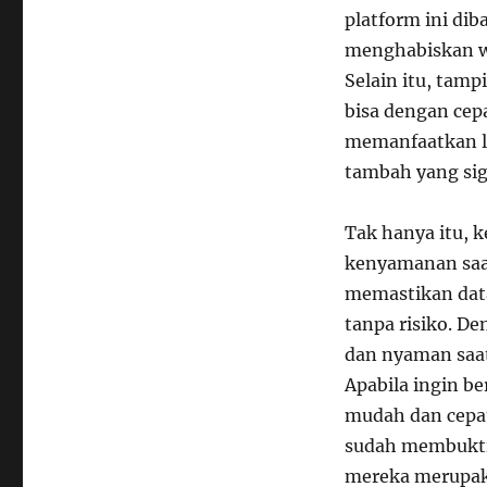
platform ini di
menghabiskan wa
Selain itu, tam
bisa dengan ce
memanfaatkan lay
tambah yang si
Tak hanya itu, 
kenyamanan saat
memastikan data
tanpa risiko. D
dan nyaman saat
Apabila ingin b
mudah dan cepat
sudah membuktik
mereka merupak