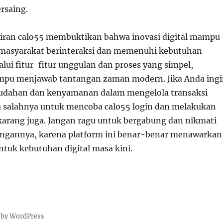
rsaing.
iran calo55 membuktikan bahwa inovasi digital mampu
masyarakat berinteraksi dan memenuhi kebutuhan
alui fitur-fitur unggulan dan proses yang simpel,
ampu menjawab tantangan zaman modern. Jika Anda ing
dahan dan kenyamanan dalam mengelola transaksi
da salahnya untuk mencoba calo55 login dan melakukan
ekarang juga. Jangan ragu untuk bergabung dan nikmati
ungannya, karena platform ini benar-benar menawarkan
ntuk kebutuhan digital masa kini.
 by WordPress