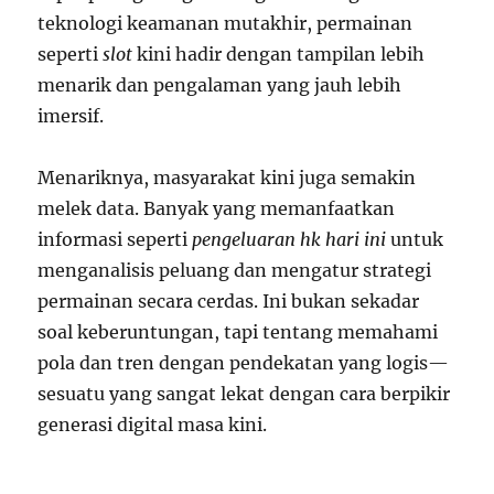
teknologi keamanan mutakhir, permainan
seperti
slot
kini hadir dengan tampilan lebih
menarik dan pengalaman yang jauh lebih
imersif.
Menariknya, masyarakat kini juga semakin
melek data. Banyak yang memanfaatkan
informasi seperti
pengeluaran hk hari ini
untuk
menganalisis peluang dan mengatur strategi
permainan secara cerdas. Ini bukan sekadar
soal keberuntungan, tapi tentang memahami
pola dan tren dengan pendekatan yang logis—
sesuatu yang sangat lekat dengan cara berpikir
generasi digital masa kini.