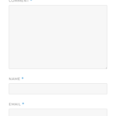
COMMENT
*
NAME
*
EMAIL
*