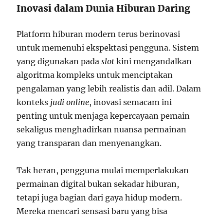
Inovasi dalam Dunia Hiburan Daring
Platform hiburan modern terus berinovasi
untuk memenuhi ekspektasi pengguna. Sistem
yang digunakan pada
slot
kini mengandalkan
algoritma kompleks untuk menciptakan
pengalaman yang lebih realistis dan adil. Dalam
konteks
judi online
, inovasi semacam ini
penting untuk menjaga kepercayaan pemain
sekaligus menghadirkan nuansa permainan
yang transparan dan menyenangkan.
Tak heran, pengguna mulai memperlakukan
permainan digital bukan sekadar hiburan,
tetapi juga bagian dari gaya hidup modern.
Mereka mencari sensasi baru yang bisa