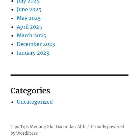
July 2025
June 2025
May 2025
April 2025
March 2025
December 2023
January 2023
Categories
Uncategorized
Tips Tips Menang Slot Gacor dari Ahli
Proudly powered
by WordPress