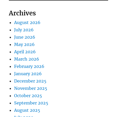
Archives
August 2026
July 2026
June 2026
May 2026
April 2026
March 2026
February 2026
January 2026
December 2025
November 2025
October 2025
September 2025
August 2025