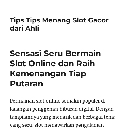
Tips Tips Menang Slot Gacor
dari Ahli
Sensasi Seru Bermain
Slot Online dan Raih
Kemenangan Tiap
Putaran
Permainan slot online semakin populer di
kalangan penggemar hiburan digital. Dengan
tampilannya yang menarik dan berbagai tema
yang seru, slot menawarkan pengalaman