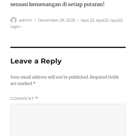
sensasi kemenangan di setiap putaran!
Author
Posted
Tags
admin
December 29, 2025
raya 22
,
raya22
,
raya22
on
login
Leave a Reply
Your email address will not be published.
Required fields
are marked
*
COMMENT
*