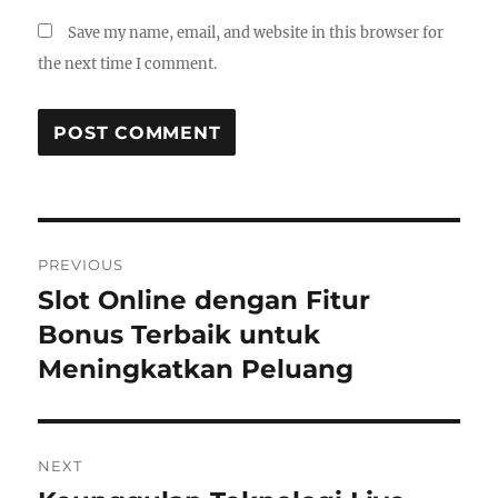
Save my name, email, and website in this browser for
the next time I comment.
Post
PREVIOUS
navigation
Slot Online dengan Fitur
Previous
post:
Bonus Terbaik untuk
Meningkatkan Peluang
NEXT