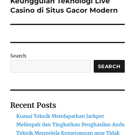
Keunggulan Teknologi Live
Next
post:
Casino di Situs Gacor Modern
Search
SEARCH
Recent Posts
Kuasai Teknik Mendapatkan Jackpot
Melimpah dan Tingkatkan Penghasilan Anda
Teknik Mengelola Kemenangan agar Tidak