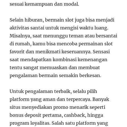
sesuai kemampuan dan modal.
Selain hiburan, bermain slot juga bisa menjadi
aktivitas santai untuk mengisi waktu luang.
Misalnya, saat menunggu teman atau bersantai
di rumah, kamu bisa mencoba permainan slot
favorit dan menikmati keseruannya. Sensasi
saat mendapatkan kombinasi kemenangan
tentu sangat memuaskan dan membuat
pengalaman bermain semakin berkesan.
Untuk pengalaman terbaik, selalu pilih
platform yang aman dan terpercaya. Banyak
situs menyediakan promo menarik seperti
bonus deposit pertama, cashback, hingga
program loyalitas. Salah satu platform yang