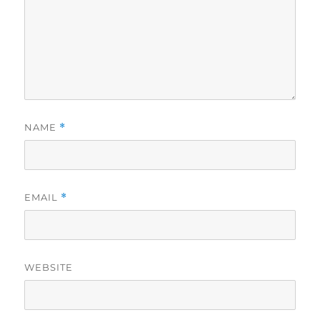
NAME
*
EMAIL
*
WEBSITE