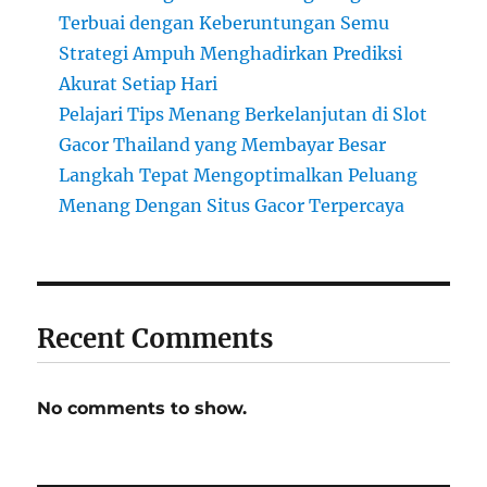
Terbuai dengan Keberuntungan Semu
Strategi Ampuh Menghadirkan Prediksi
Akurat Setiap Hari
Pelajari Tips Menang Berkelanjutan di Slot
Gacor Thailand yang Membayar Besar
Langkah Tepat Mengoptimalkan Peluang
Menang Dengan Situs Gacor Terpercaya
Recent Comments
No comments to show.