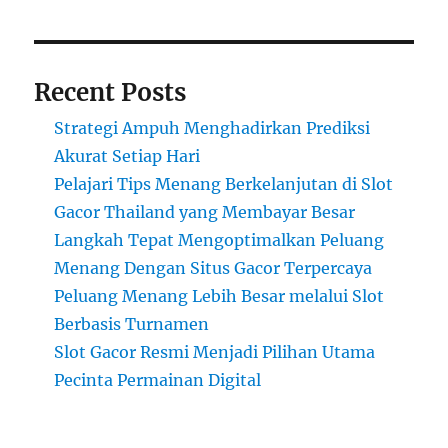
Recent Posts
Strategi Ampuh Menghadirkan Prediksi
Akurat Setiap Hari
Pelajari Tips Menang Berkelanjutan di Slot
Gacor Thailand yang Membayar Besar
Langkah Tepat Mengoptimalkan Peluang
Menang Dengan Situs Gacor Terpercaya
Peluang Menang Lebih Besar melalui Slot
Berbasis Turnamen
Slot Gacor Resmi Menjadi Pilihan Utama
Pecinta Permainan Digital