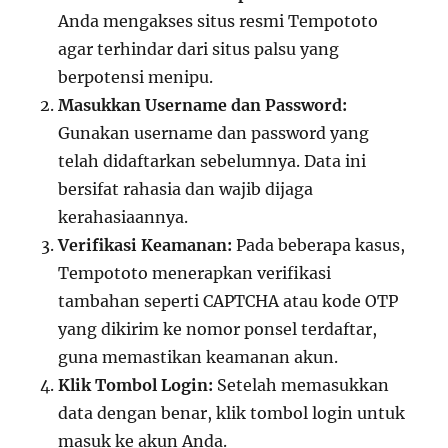
Anda mengakses situs resmi Tempototo
agar terhindar dari situs palsu yang
berpotensi menipu.
Masukkan Username dan Password:
Gunakan username dan password yang
telah didaftarkan sebelumnya. Data ini
bersifat rahasia dan wajib dijaga
kerahasiaannya.
Verifikasi Keamanan:
Pada beberapa kasus,
Tempototo menerapkan verifikasi
tambahan seperti CAPTCHA atau kode OTP
yang dikirim ke nomor ponsel terdaftar,
guna memastikan keamanan akun.
Klik Tombol Login:
Setelah memasukkan
data dengan benar, klik tombol login untuk
masuk ke akun Anda.