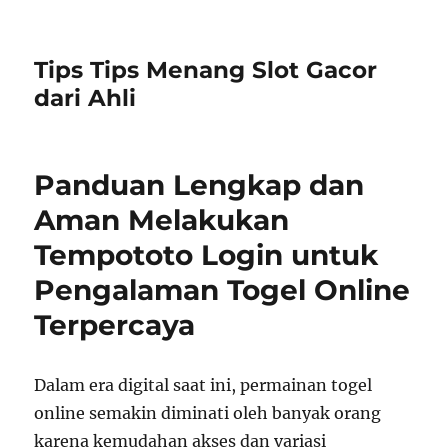
Tips Tips Menang Slot Gacor
dari Ahli
Panduan Lengkap dan
Aman Melakukan
Tempototo Login untuk
Pengalaman Togel Online
Terpercaya
Dalam era digital saat ini, permainan togel
online semakin diminati oleh banyak orang
karena kemudahan akses dan variasi