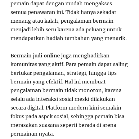
pemain dapat dengan mudah mengakses
semua penawaran ini. Tidak hanya sekadar
menang atau kalah, pengalaman bermain
menjadi lebih seru karena ada peluang untuk
mendapatkan hadiah tambahan yang menarik.
Bermain
judi online
juga menghadirkan
komunitas yang aktif. Para pemain dapat saling
bertukar pengalaman, strategi, hingga tips
bermain yang efektif. Hal ini membuat
pengalaman bermain tidak monoton, karena
selalu ada interaksi sosial meski dilakukan
secara digital. Platform modern kini semakin
fokus pada aspek sosial, sehingga pemain bisa
merasakan suasana seperti berada di arena
permainan nyata.