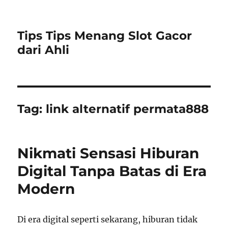
Tips Tips Menang Slot Gacor
dari Ahli
Tag:
link alternatif permata888
Nikmati Sensasi Hiburan
Digital Tanpa Batas di Era
Modern
Di era digital seperti sekarang, hiburan tidak