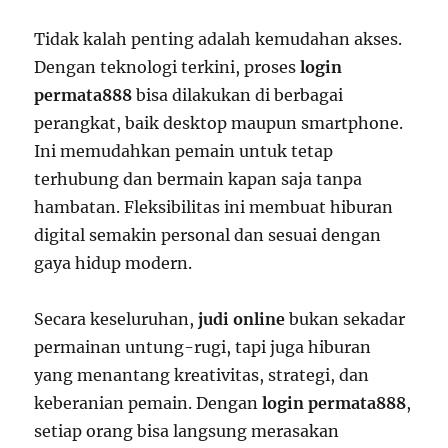
Tidak kalah penting adalah kemudahan akses.
Dengan teknologi terkini, proses
login
permata888
bisa dilakukan di berbagai
perangkat, baik desktop maupun smartphone.
Ini memudahkan pemain untuk tetap
terhubung dan bermain kapan saja tanpa
hambatan. Fleksibilitas ini membuat hiburan
digital semakin personal dan sesuai dengan
gaya hidup modern.
Secara keseluruhan,
judi online
bukan sekadar
permainan untung-rugi, tapi juga hiburan
yang menantang kreativitas, strategi, dan
keberanian pemain. Dengan
login permata888
,
setiap orang bisa langsung merasakan