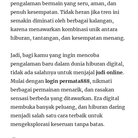
pengalaman bermain yang seru, aman, dan
penuh kesempatan. Tidak heran jika tren ini
semakin diminati oleh berbagai kalangan,
karena menawarkan kombinasi unik antara
hiburan, tantangan, dan kesempatan menang.
Jadi, bagi kamu yang ingin mencoba
pengalaman baru dalam dunia hiburan digital,
tidak ada salahnya untuk menjajal
judi online
.
Mulai dengan
login permata888
, nikmati
berbagai permainan menarik, dan rasakan
sensasi berbeda yang ditawarkan. Era digital
membuka banyak peluang, dan hiburan daring
menjadi salah satu cara terbaik untuk
mengeksplorasi keseruan tanpa batas.