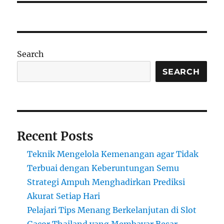
Search
SEARCH
Recent Posts
Teknik Mengelola Kemenangan agar Tidak
Terbuai dengan Keberuntungan Semu
Strategi Ampuh Menghadirkan Prediksi
Akurat Setiap Hari
Pelajari Tips Menang Berkelanjutan di Slot