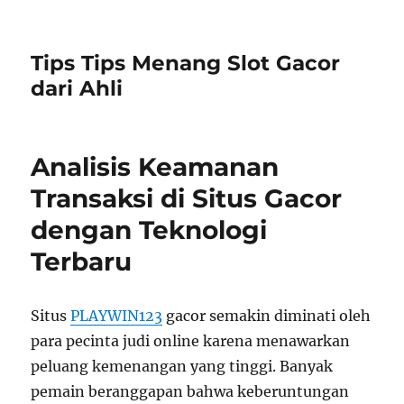
Tips Tips Menang Slot Gacor
dari Ahli
Analisis Keamanan
Transaksi di Situs Gacor
dengan Teknologi
Terbaru
Situs
PLAYWIN123
gacor semakin diminati oleh
para pecinta judi online karena menawarkan
peluang kemenangan yang tinggi. Banyak
pemain beranggapan bahwa keberuntungan