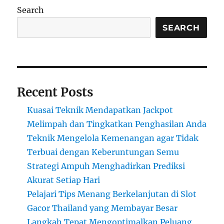
Search
SEARCH
Recent Posts
Kuasai Teknik Mendapatkan Jackpot
Melimpah dan Tingkatkan Penghasilan Anda
Teknik Mengelola Kemenangan agar Tidak
Terbuai dengan Keberuntungan Semu
Strategi Ampuh Menghadirkan Prediksi
Akurat Setiap Hari
Pelajari Tips Menang Berkelanjutan di Slot
Gacor Thailand yang Membayar Besar
Langkah Tepat Mengoptimalkan Peluang