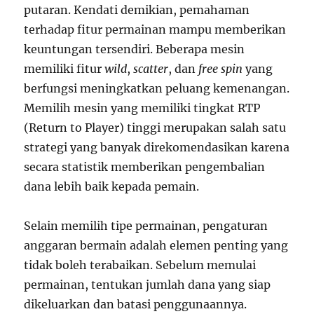
putaran. Kendati demikian, pemahaman
terhadap fitur permainan mampu memberikan
keuntungan tersendiri. Beberapa mesin
memiliki fitur
wild
,
scatter
, dan
free spin
yang
berfungsi meningkatkan peluang kemenangan.
Memilih mesin yang memiliki tingkat RTP
(Return to Player) tinggi merupakan salah satu
strategi yang banyak direkomendasikan karena
secara statistik memberikan pengembalian
dana lebih baik kepada pemain.
Selain memilih tipe permainan, pengaturan
anggaran bermain adalah elemen penting yang
tidak boleh terabaikan. Sebelum memulai
permainan, tentukan jumlah dana yang siap
dikeluarkan dan batasi penggunaannya.