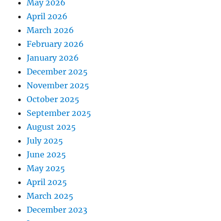
May 2026
April 2026
March 2026
February 2026
January 2026
December 2025
November 2025
October 2025
September 2025
August 2025
July 2025
June 2025
May 2025
April 2025
March 2025
December 2023