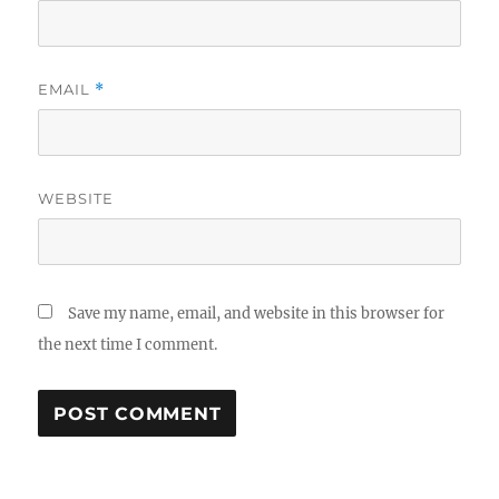
EMAIL
*
WEBSITE
Save my name, email, and website in this browser for
the next time I comment.