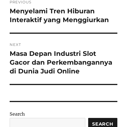
PREVIOUS
navigation
Menyelami Tren Hiburan
Previous
post:
Interaktif yang Menggiurkan
NEXT
Masa Depan Industri Slot
Next
post:
Gacor dan Perkembangannya
di Dunia Judi Online
Search
SEARCH