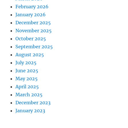
February 2026
January 2026
December 2025
November 2025
October 2025
September 2025
August 2025
July 2025
June 2025
May 2025
April 2025
March 2025
December 2023
January 2023