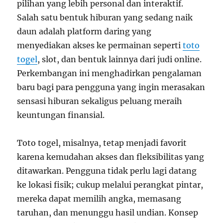
pilihan yang lebih personal dan interaktif.
Salah satu bentuk hiburan yang sedang naik
daun adalah platform daring yang
menyediakan akses ke permainan seperti
toto
togel
, slot, dan bentuk lainnya dari judi online.
Perkembangan ini menghadirkan pengalaman
baru bagi para pengguna yang ingin merasakan
sensasi hiburan sekaligus peluang meraih
keuntungan finansial.
Toto togel, misalnya, tetap menjadi favorit
karena kemudahan akses dan fleksibilitas yang
ditawarkan. Pengguna tidak perlu lagi datang
ke lokasi fisik; cukup melalui perangkat pintar,
mereka dapat memilih angka, memasang
taruhan, dan menunggu hasil undian. Konsep