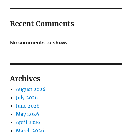
Recent Comments
No comments to show.
Archives
August 2026
July 2026
June 2026
May 2026
April 2026
March 2026