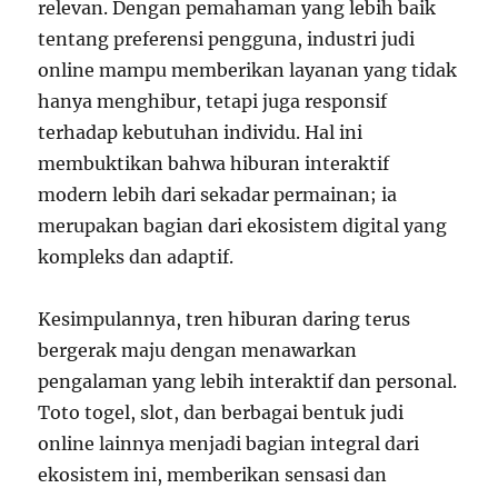
relevan. Dengan pemahaman yang lebih baik
tentang preferensi pengguna, industri judi
online mampu memberikan layanan yang tidak
hanya menghibur, tetapi juga responsif
terhadap kebutuhan individu. Hal ini
membuktikan bahwa hiburan interaktif
modern lebih dari sekadar permainan; ia
merupakan bagian dari ekosistem digital yang
kompleks dan adaptif.
Kesimpulannya, tren hiburan daring terus
bergerak maju dengan menawarkan
pengalaman yang lebih interaktif dan personal.
Toto togel, slot, dan berbagai bentuk judi
online lainnya menjadi bagian integral dari
ekosistem ini, memberikan sensasi dan