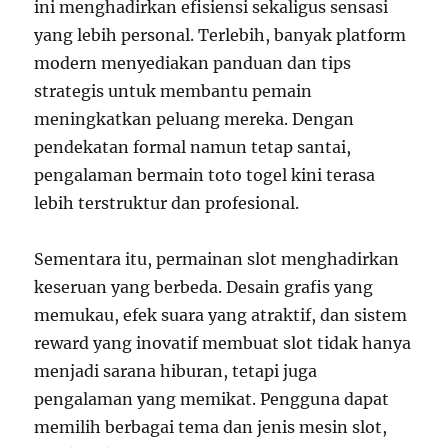
ini menghadirkan efisiensi sekaligus sensasi
yang lebih personal. Terlebih, banyak platform
modern menyediakan panduan dan tips
strategis untuk membantu pemain
meningkatkan peluang mereka. Dengan
pendekatan formal namun tetap santai,
pengalaman bermain toto togel kini terasa
lebih terstruktur dan profesional.
Sementara itu, permainan slot menghadirkan
keseruan yang berbeda. Desain grafis yang
memukau, efek suara yang atraktif, dan sistem
reward yang inovatif membuat slot tidak hanya
menjadi sarana hiburan, tetapi juga
pengalaman yang memikat. Pengguna dapat
memilih berbagai tema dan jenis mesin slot,