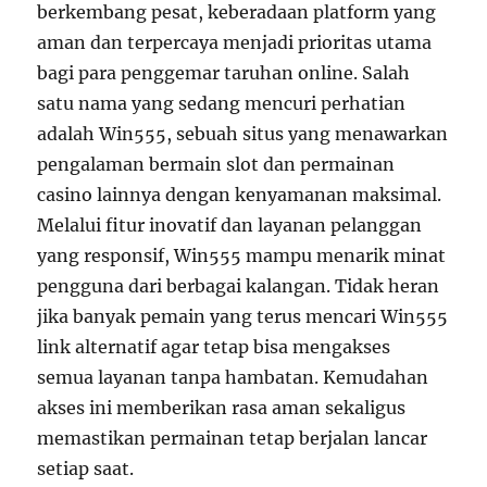
berkembang pesat, keberadaan platform yang
aman dan terpercaya menjadi prioritas utama
bagi para penggemar taruhan online. Salah
satu nama yang sedang mencuri perhatian
adalah Win555, sebuah situs yang menawarkan
pengalaman bermain slot dan permainan
casino lainnya dengan kenyamanan maksimal.
Melalui fitur inovatif dan layanan pelanggan
yang responsif, Win555 mampu menarik minat
pengguna dari berbagai kalangan. Tidak heran
jika banyak pemain yang terus mencari Win555
link alternatif agar tetap bisa mengakses
semua layanan tanpa hambatan. Kemudahan
akses ini memberikan rasa aman sekaligus
memastikan permainan tetap berjalan lancar
setiap saat.