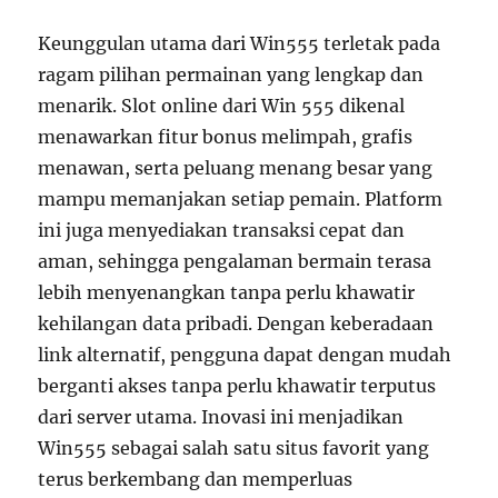
Keunggulan utama dari Win555 terletak pada
ragam pilihan permainan yang lengkap dan
menarik. Slot online dari Win 555 dikenal
menawarkan fitur bonus melimpah, grafis
menawan, serta peluang menang besar yang
mampu memanjakan setiap pemain. Platform
ini juga menyediakan transaksi cepat dan
aman, sehingga pengalaman bermain terasa
lebih menyenangkan tanpa perlu khawatir
kehilangan data pribadi. Dengan keberadaan
link alternatif, pengguna dapat dengan mudah
berganti akses tanpa perlu khawatir terputus
dari server utama. Inovasi ini menjadikan
Win555 sebagai salah satu situs favorit yang
terus berkembang dan memperluas