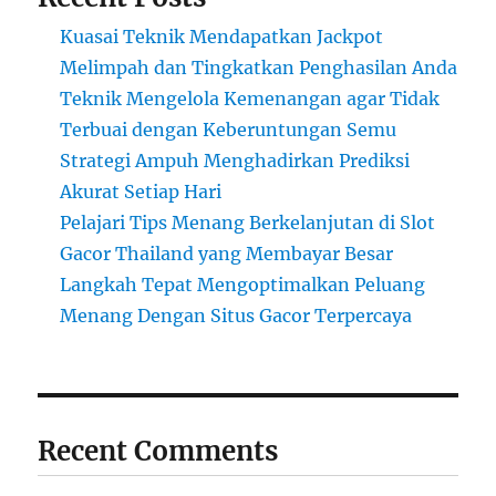
Kuasai Teknik Mendapatkan Jackpot
Melimpah dan Tingkatkan Penghasilan Anda
Teknik Mengelola Kemenangan agar Tidak
Terbuai dengan Keberuntungan Semu
Strategi Ampuh Menghadirkan Prediksi
Akurat Setiap Hari
Pelajari Tips Menang Berkelanjutan di Slot
Gacor Thailand yang Membayar Besar
Langkah Tepat Mengoptimalkan Peluang
Menang Dengan Situs Gacor Terpercaya
Recent Comments