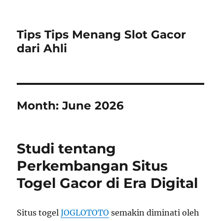
Tips Tips Menang Slot Gacor
dari Ahli
Month:
June 2026
Studi tentang
Perkembangan Situs
Togel Gacor di Era Digital
Situs togel
JOGLOTOTO
semakin diminati oleh