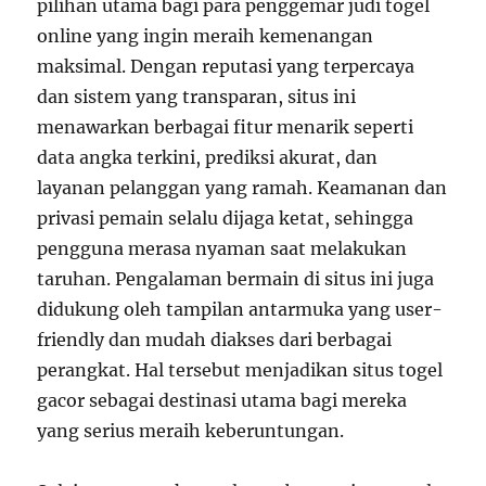
pilihan utama bagi para penggemar judi togel
online yang ingin meraih kemenangan
maksimal. Dengan reputasi yang terpercaya
dan sistem yang transparan, situs ini
menawarkan berbagai fitur menarik seperti
data angka terkini, prediksi akurat, dan
layanan pelanggan yang ramah. Keamanan dan
privasi pemain selalu dijaga ketat, sehingga
pengguna merasa nyaman saat melakukan
taruhan. Pengalaman bermain di situs ini juga
didukung oleh tampilan antarmuka yang user-
friendly dan mudah diakses dari berbagai
perangkat. Hal tersebut menjadikan situs togel
gacor sebagai destinasi utama bagi mereka
yang serius meraih keberuntungan.