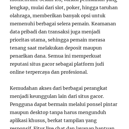
lengkap, mulai dari slot, poker, hingga taruhan
olahraga, memberikan banyak opsi untuk
memenuhi berbagai selera pemain. Keamanan
data pribadi dan transaksi juga menjadi
prioritas utama, sehingga pemain merasa
tenang saat melakukan deposit maupun
penarikan dana. Semua ini memperkuat
reputasi situs gacor sebagai platform judi
online terpercaya dan profesional.
Kemudahan akses dari berbagai perangkat
menjadi keunggulan lain dari situs gacor.
Pengguna dapat bermain melalui ponsel pintar
maupun desktop tanpa harus mengunduh
aplikasi khusus, berkat tampilan yang
responsif. Fitur live chat dan layanan bantuan