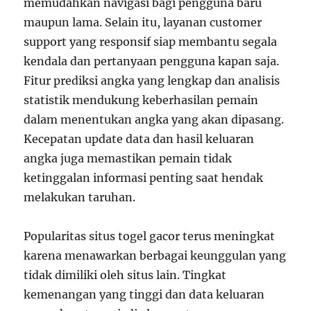
memudahkan navigasi bagi pengguna baru
maupun lama. Selain itu, layanan customer
support yang responsif siap membantu segala
kendala dan pertanyaan pengguna kapan saja.
Fitur prediksi angka yang lengkap dan analisis
statistik mendukung keberhasilan pemain
dalam menentukan angka yang akan dipasang.
Kecepatan update data dan hasil keluaran
angka juga memastikan pemain tidak
ketinggalan informasi penting saat hendak
melakukan taruhan.
Popularitas situs togel gacor terus meningkat
karena menawarkan berbagai keunggulan yang
tidak dimiliki oleh situs lain. Tingkat
kemenangan yang tinggi dan data keluaran