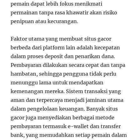
pemain dapat lebih fokus menikmati
permainan tanpa rasa khawatir akan risiko
penipuan atau kecurangan.
Faktor utama yang membuat situs gacor
berbeda dari platform lain adalah kecepatan
dalam proses deposit dan penarikan dana.
Pembayaran dilakukan secara cepat dan tanpa
hambatan, sehingga pengguna tidak perlu
menunggu lama untuk mendapatkan
kemenangan mereka. Sistem transaksi yang
aman dan terpercaya menjadi jaminan utama
dalam pengelolaan keuangan. Banyak situs
gacor juga menyediakan berbagai metode
pembayaran termasuk e-wallet dan transfer
bank, yang memudahkan setiap pemain dalam