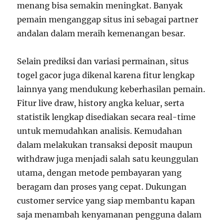
menang bisa semakin meningkat. Banyak
pemain menganggap situs ini sebagai partner
andalan dalam meraih kemenangan besar.
Selain prediksi dan variasi permainan, situs
togel gacor juga dikenal karena fitur lengkap
lainnya yang mendukung keberhasilan pemain.
Fitur live draw, history angka keluar, serta
statistik lengkap disediakan secara real-time
untuk memudahkan analisis. Kemudahan
dalam melakukan transaksi deposit maupun
withdraw juga menjadi salah satu keunggulan
utama, dengan metode pembayaran yang
beragam dan proses yang cepat. Dukungan
customer service yang siap membantu kapan
saja menambah kenyamanan pengguna dalam