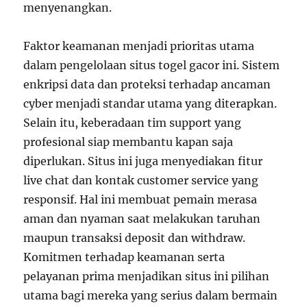
menyenangkan.
Faktor keamanan menjadi prioritas utama
dalam pengelolaan situs togel gacor ini. Sistem
enkripsi data dan proteksi terhadap ancaman
cyber menjadi standar utama yang diterapkan.
Selain itu, keberadaan tim support yang
profesional siap membantu kapan saja
diperlukan. Situs ini juga menyediakan fitur
live chat dan kontak customer service yang
responsif. Hal ini membuat pemain merasa
aman dan nyaman saat melakukan taruhan
maupun transaksi deposit dan withdraw.
Komitmen terhadap keamanan serta
pelayanan prima menjadikan situs ini pilihan
utama bagi mereka yang serius dalam bermain