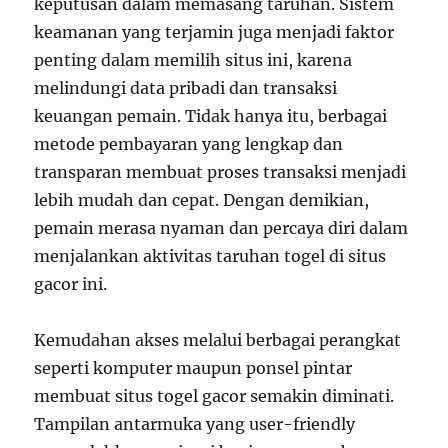
keputusan dalam memasang taruhan. Sistem
keamanan yang terjamin juga menjadi faktor
penting dalam memilih situs ini, karena
melindungi data pribadi dan transaksi
keuangan pemain. Tidak hanya itu, berbagai
metode pembayaran yang lengkap dan
transparan membuat proses transaksi menjadi
lebih mudah dan cepat. Dengan demikian,
pemain merasa nyaman dan percaya diri dalam
menjalankan aktivitas taruhan togel di situs
gacor ini.
Kemudahan akses melalui berbagai perangkat
seperti komputer maupun ponsel pintar
membuat situs togel gacor semakin diminati.
Tampilan antarmuka yang user-friendly