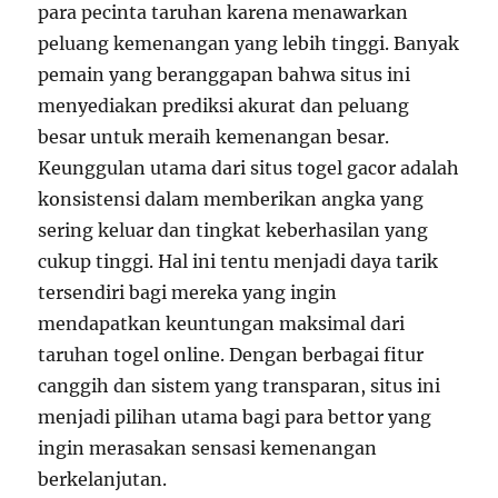
para pecinta taruhan karena menawarkan
peluang kemenangan yang lebih tinggi. Banyak
pemain yang beranggapan bahwa situs ini
menyediakan prediksi akurat dan peluang
besar untuk meraih kemenangan besar.
Keunggulan utama dari situs togel gacor adalah
konsistensi dalam memberikan angka yang
sering keluar dan tingkat keberhasilan yang
cukup tinggi. Hal ini tentu menjadi daya tarik
tersendiri bagi mereka yang ingin
mendapatkan keuntungan maksimal dari
taruhan togel online. Dengan berbagai fitur
canggih dan sistem yang transparan, situs ini
menjadi pilihan utama bagi para bettor yang
ingin merasakan sensasi kemenangan
berkelanjutan.