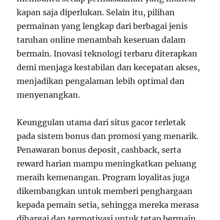
kapan saja diperlukan. Selain itu, pilihan
permainan yang lengkap dari berbagai jenis
taruhan online menambah keseruan dalam
bermain. Inovasi teknologi terbaru diterapkan
demi menjaga kestabilan dan kecepatan akses,
menjadikan pengalaman lebih optimal dan
menyenangkan.
Keunggulan utama dari situs gacor terletak
pada sistem bonus dan promosi yang menarik.
Penawaran bonus deposit, cashback, serta
reward harian mampu meningkatkan peluang
meraih kemenangan. Program loyalitas juga
dikembangkan untuk memberi penghargaan
kepada pemain setia, sehingga mereka merasa
dihargai dan termotivasi untuk tetap bermain.