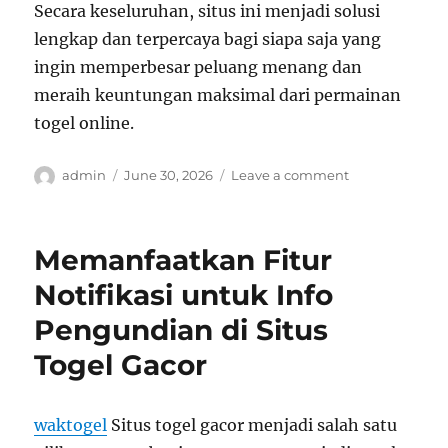
Secara keseluruhan, situs ini menjadi solusi
lengkap dan terpercaya bagi siapa saja yang
ingin memperbesar peluang menang dan
meraih keuntungan maksimal dari permainan
togel online.
Author
Posted
on
admin
June 30, 2026
Leave a comment
on
Keamanan
Data
dan
Memanfaatkan Fitur
Privasi
di
Notifikasi untuk Info
Situs
Pengundian di Situs
Togel
Gacor
Togel Gacor
Terpercaya
waktogel
Situs togel gacor menjadi salah satu