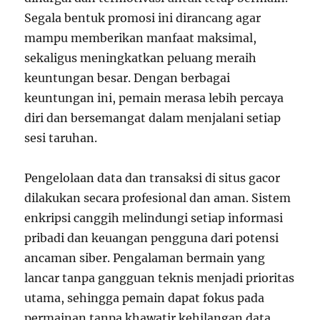
Segala bentuk promosi ini dirancang agar
mampu memberikan manfaat maksimal,
sekaligus meningkatkan peluang meraih
keuntungan besar. Dengan berbagai
keuntungan ini, pemain merasa lebih percaya
diri dan bersemangat dalam menjalani setiap
sesi taruhan.
Pengelolaan data dan transaksi di situs gacor
dilakukan secara profesional dan aman. Sistem
enkripsi canggih melindungi setiap informasi
pribadi dan keuangan pengguna dari potensi
ancaman siber. Pengalaman bermain yang
lancar tanpa gangguan teknis menjadi prioritas
utama, sehingga pemain dapat fokus pada
permainan tanpa khawatir kehilangan data