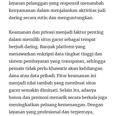
layanan pelanggan yang responsif menambah
kenyamanan dalam menjalankan aktivitas judi
daring secara rutin dan menguntungkan.
Keamanan dan privasi menjadi faktor penting
dalam memilih situs gacor sebagai tempat
berjudi daring. Banyak platform yang
menawarkan enkripsi data tingkat tinggi dan
sistem pembayaran yang transparan, sehingga
pemain tidak perlu khawatir akan kehilangan
dana atau data pribadi. Fitur keamanan ini
menjadi nilai tambah yang membuat situs
gacor semakin diminati. Selain itu, adanya
bonus dan promosi menarik secara berkala juga
meningkatkan peluang kemenangan. Dengan
layanan yang profesional dan terpercaya,