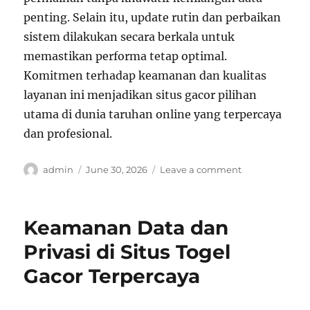
penting. Selain itu, update rutin dan perbaikan
sistem dilakukan secara berkala untuk
memastikan performa tetap optimal.
Komitmen terhadap keamanan dan kualitas
layanan ini menjadikan situs gacor pilihan
utama di dunia taruhan online yang terpercaya
dan profesional.
Author
Posted
on
admin
June 30, 2026
Leave a comment
on
Fitur
Keamanan
Tambahan
Keamanan Data dan
di
Situs
Privasi di Situs Togel
Gacor
Gacor Terpercaya
yang
Harus
Diketahui