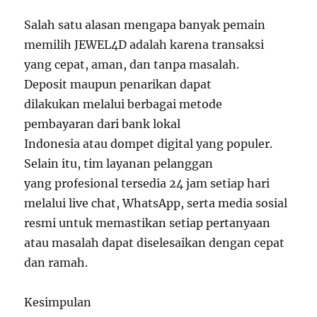
Salah satu alasan mengapa banyak pemain
memilih JEWEL4D adalah karena transaksi
yang cepat, aman, dan tanpa masalah.
Deposit maupun penarikan dapat
dilakukan melalui berbagai metode
pembayaran dari bank lokal
Indonesia atau dompet digital yang populer.
Selain itu, tim layanan pelanggan
yang profesional tersedia 24 jam setiap hari
melalui live chat, WhatsApp, serta media sosial
resmi untuk memastikan setiap pertanyaan
atau masalah dapat diselesaikan dengan cepat
dan ramah.
Kesimpulan