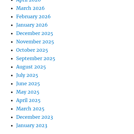
March 2026
February 2026
January 2026
December 2025
November 2025
October 2025
September 2025
August 2025
July 2025
June 2025
May 2025
April 2025
March 2025
December 2023
January 2023