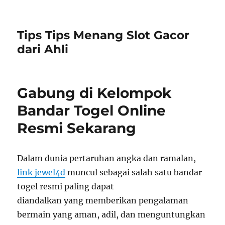
Tips Tips Menang Slot Gacor
dari Ahli
Gabung di Kelompok
Bandar Togel Online
Resmi Sekarang
Dalam dunia pertaruhan angka dan ramalan,
link jewel4d
muncul sebagai salah satu bandar
togel resmi paling dapat
diandalkan yang memberikan pengalaman
bermain yang aman, adil, dan menguntungkan