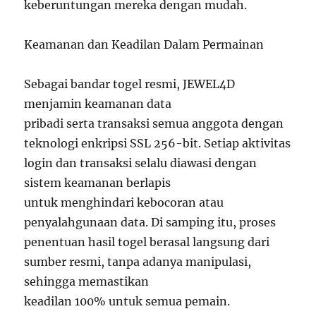
keberuntungan mereka dengan mudah.
Keamanan dan Keadilan Dalam Permainan
Sebagai bandar togel resmi, JEWEL4D
menjamin keamanan data
pribadi serta transaksi semua anggota dengan
teknologi enkripsi SSL 256-bit. Setiap aktivitas
login dan transaksi selalu diawasi dengan
sistem keamanan berlapis
untuk menghindari kebocoran atau
penyalahgunaan data. Di samping itu, proses
penentuan hasil togel berasal langsung dari
sumber resmi, tanpa adanya manipulasi,
sehingga memastikan
keadilan 100% untuk semua pemain.