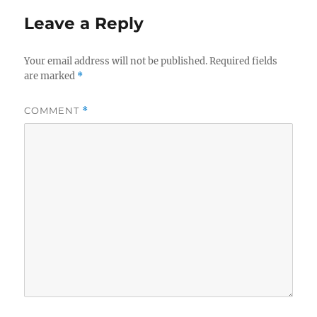
Leave a Reply
Your email address will not be published.
Required fields
are marked
*
COMMENT
*