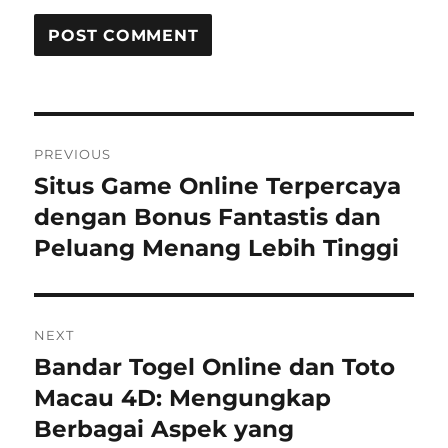
Post
PREVIOUS
navigation
Situs Game Online Terpercaya
Previous
post:
dengan Bonus Fantastis dan
Peluang Menang Lebih Tinggi
NEXT
Bandar Togel Online dan Toto
Next
post:
Macau 4D: Mengungkap
Berbagai Aspek yang