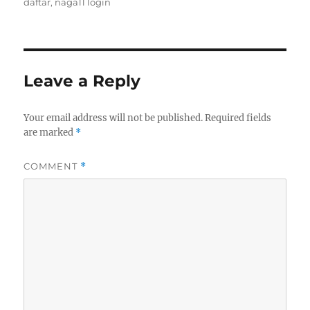
on
daftar
,
naga11 login
Leave a Reply
Your email address will not be published.
Required fields
are marked
*
COMMENT
*