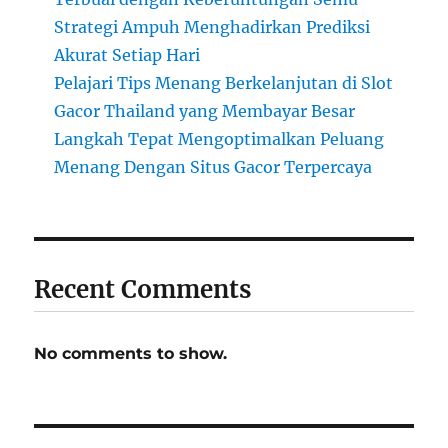
Strategi Ampuh Menghadirkan Prediksi
Akurat Setiap Hari
Pelajari Tips Menang Berkelanjutan di Slot
Gacor Thailand yang Membayar Besar
Langkah Tepat Mengoptimalkan Peluang
Menang Dengan Situs Gacor Terpercaya
Recent Comments
No comments to show.