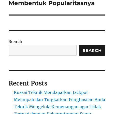
Membentuk Popularitasnya
Search
SEARCH
Recent Posts
Kuasai Teknik Mendapatkan Jackpot
Melimpah dan Tingkatkan Penghasilan Anda
Teknik Mengelola Kemenangan agar Tidak
Terbuai dengan Keberuntungan Semu