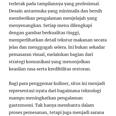
terletak pada tampilannya yang profesional.
Desain antarmuka yang minimalis dan bersih
memberikan pengalaman menjelajah yang
menyenangkan. Setiap menu dilengkapi
dengan gambar berkualitas tinggi,
memperlihatkan detail tekstur makanan secara
jelas dan menggugah selera. Ini bukan sekadar
pemasaran visual, melainkan bagian dari
strategi komunikasi yang menonjolkan
keaslian rasa serta kredibilitas restoran.
Bagi para penggemar kuliner, situs ini menjadi
representasi nyata dari bagaimana teknologi
mampu meningkatkan pengalaman
gastronomi. Tak hanya membantu dalam
proses pemesanan, tetapi juga menjadi sarana