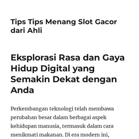
Tips Tips Menang Slot Gacor
dari Ahli
Eksplorasi Rasa dan Gaya
Hidup Digital yang
Semakin Dekat dengan
Anda
Perkembangan teknologi telah membawa
perubahan besar dalam berbagai aspek
kehidupan manusia, termasuk dalam cara
menikmati makanan. Di era modern ini,