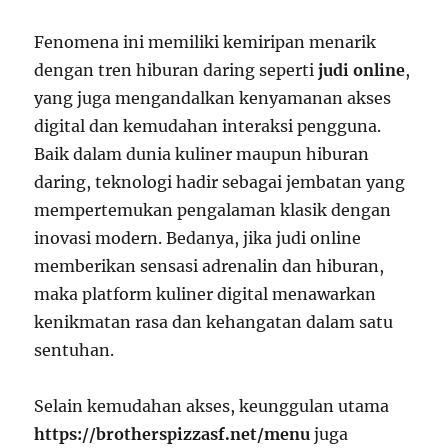
Fenomena ini memiliki kemiripan menarik
dengan tren hiburan daring seperti
judi online
,
yang juga mengandalkan kenyamanan akses
digital dan kemudahan interaksi pengguna.
Baik dalam dunia kuliner maupun hiburan
daring, teknologi hadir sebagai jembatan yang
mempertemukan pengalaman klasik dengan
inovasi modern. Bedanya, jika judi online
memberikan sensasi adrenalin dan hiburan,
maka platform kuliner digital menawarkan
kenikmatan rasa dan kehangatan dalam satu
sentuhan.
Selain kemudahan akses, keunggulan utama
https://brotherspizzasf.net/menu
juga