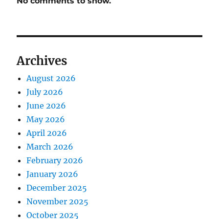
No comments to show.
Archives
August 2026
July 2026
June 2026
May 2026
April 2026
March 2026
February 2026
January 2026
December 2025
November 2025
October 2025