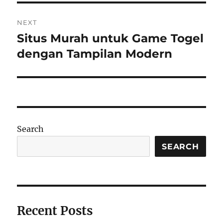
NEXT
Situs Murah untuk Game Togel
Next
post:
dengan Tampilan Modern
Search
SEARCH
Recent Posts