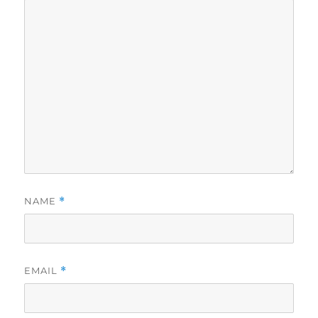
NAME
*
EMAIL
*