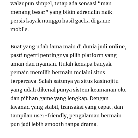
walaupun simpel, tetap ada sensasi “mau
menang besar” yang bikin adrenalin naik,
persis kayak nunggu hasil gacha di game
mobile.
Buat yang udah lama main di dunia
judi online
,
pasti ngerti pentingnya pilih platform yang
aman dan nyaman. Itulah kenapa banyak
pemain memilih bermain melalui situs
terpercaya. Salah satunya ya situs kasinojitu
yang udah dikenal punya sistem keamanan oke
dan pilihan game yang lengkap. Dengan
layanan yang stabil, transaksi yang cepat, dan
tampilan user-friendly, pengalaman bermain
pun jadi lebih smooth tanpa drama.