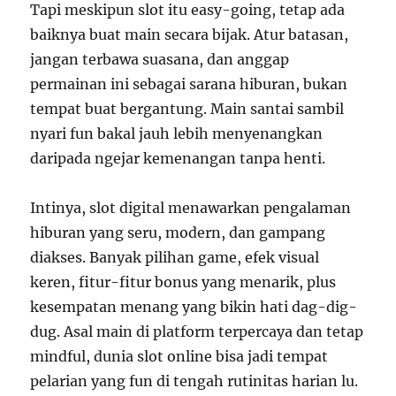
Tapi meskipun slot itu easy-going, tetap ada
baiknya buat main secara bijak. Atur batasan,
jangan terbawa suasana, dan anggap
permainan ini sebagai sarana hiburan, bukan
tempat buat bergantung. Main santai sambil
nyari fun bakal jauh lebih menyenangkan
daripada ngejar kemenangan tanpa henti.
Intinya, slot digital menawarkan pengalaman
hiburan yang seru, modern, dan gampang
diakses. Banyak pilihan game, efek visual
keren, fitur-fitur bonus yang menarik, plus
kesempatan menang yang bikin hati dag-dig-
dug. Asal main di platform terpercaya dan tetap
mindful, dunia slot online bisa jadi tempat
pelarian yang fun di tengah rutinitas harian lu.