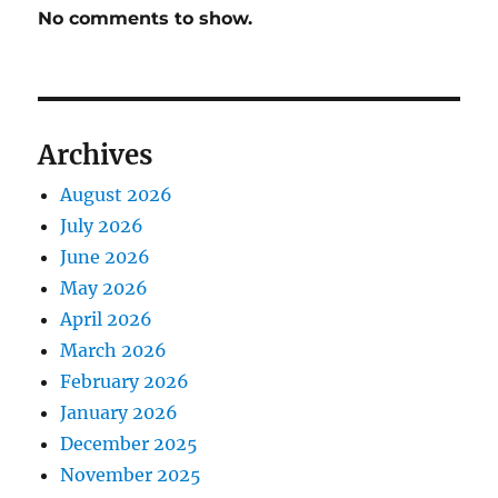
No comments to show.
Archives
August 2026
July 2026
June 2026
May 2026
April 2026
March 2026
February 2026
January 2026
December 2025
November 2025