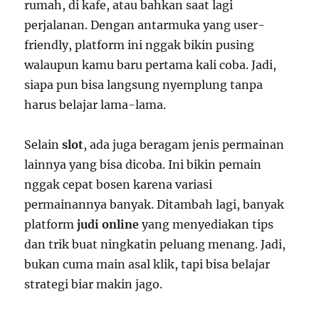
rumah, di kafe, atau bahkan saat lagi
perjalanan. Dengan antarmuka yang user-
friendly, platform ini nggak bikin pusing
walaupun kamu baru pertama kali coba. Jadi,
siapa pun bisa langsung nyemplung tanpa
harus belajar lama-lama.
Selain
slot
, ada juga beragam jenis permainan
lainnya yang bisa dicoba. Ini bikin pemain
nggak cepat bosen karena variasi
permainannya banyak. Ditambah lagi, banyak
platform
judi online
yang menyediakan tips
dan trik buat ningkatin peluang menang. Jadi,
bukan cuma main asal klik, tapi bisa belajar
strategi biar makin jago.