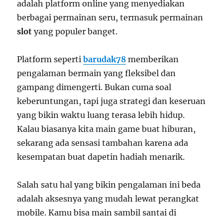
adalah platform online yang menyediakan
berbagai permainan seru, termasuk permainan
slot
yang populer banget.
Platform seperti
barudak78
memberikan
pengalaman bermain yang fleksibel dan
gampang dimengerti. Bukan cuma soal
keberuntungan, tapi juga strategi dan keseruan
yang bikin waktu luang terasa lebih hidup.
Kalau biasanya kita main game buat hiburan,
sekarang ada sensasi tambahan karena ada
kesempatan buat dapetin hadiah menarik.
Salah satu hal yang bikin pengalaman ini beda
adalah aksesnya yang mudah lewat perangkat
mobile. Kamu bisa main sambil santai di