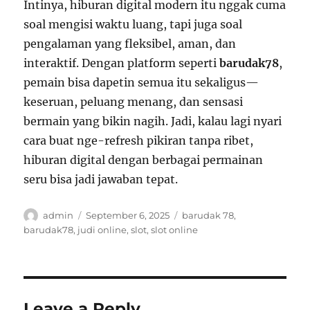
Intinya, hiburan digital modern itu nggak cuma
soal mengisi waktu luang, tapi juga soal
pengalaman yang fleksibel, aman, dan
interaktif. Dengan platform seperti
barudak78
,
pemain bisa dapetin semua itu sekaligus—
keseruan, peluang menang, dan sensasi
bermain yang bikin nagih. Jadi, kalau lagi nyari
cara buat nge-refresh pikiran tanpa ribet,
hiburan digital dengan berbagai permainan
seru bisa jadi jawaban tepat.
Author
Posted
Tags
admin
September 6, 2025
barudak 78
,
on
barudak78
,
judi online
,
slot
,
slot online
Leave a Reply