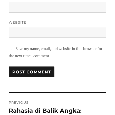
WEBSITE
Save my name, email, and website in this browser for
the next time I comment.
Post
PREVIOUS
navigation
Rahasia di Balik Angka:
Previous