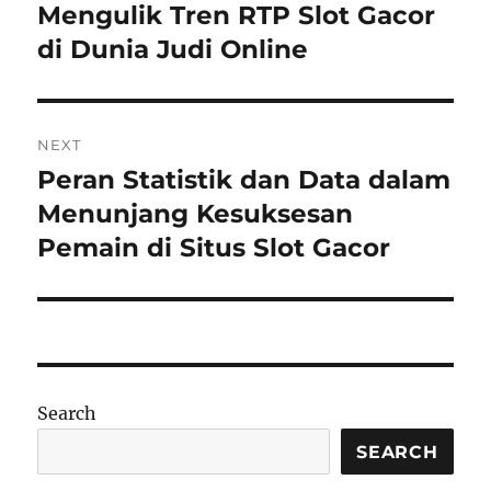
post:
Mengulik Tren RTP Slot Gacor
di Dunia Judi Online
NEXT
Peran Statistik dan Data dalam
Next
post:
Menunjang Kesuksesan
Pemain di Situs Slot Gacor
Search
SEARCH