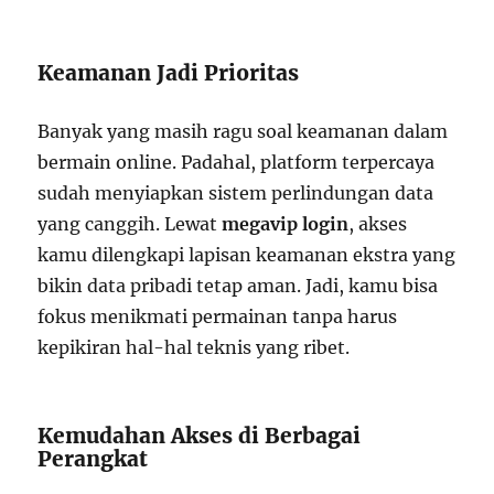
Keamanan Jadi Prioritas
Banyak yang masih ragu soal keamanan dalam
bermain online. Padahal, platform terpercaya
sudah menyiapkan sistem perlindungan data
yang canggih. Lewat
megavip login
, akses
kamu dilengkapi lapisan keamanan ekstra yang
bikin data pribadi tetap aman. Jadi, kamu bisa
fokus menikmati permainan tanpa harus
kepikiran hal-hal teknis yang ribet.
Kemudahan Akses di Berbagai
Perangkat