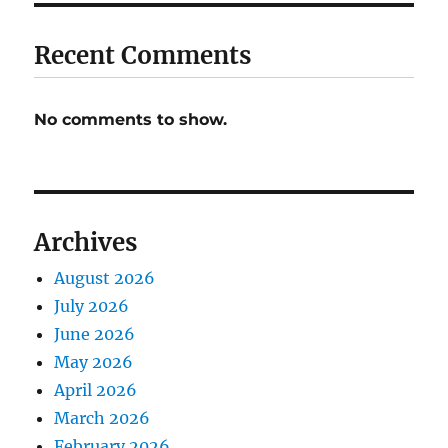
Recent Comments
No comments to show.
Archives
August 2026
July 2026
June 2026
May 2026
April 2026
March 2026
February 2026