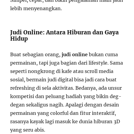
Simpel, cepat, dan bikin pengalaman main jauh
lebih menyenangkan.
Judi Online: Antara Hiburan dan Gaya
Hidup
Buat sebagian orang,
judi online
bukan cuma
permainan, tapi juga bagian dari lifestyle. Sama
seperti nongkrong di kafe atau scroll media
sosial, bermain judi digital bisa jadi cara buat
refreshing di sela aktivitas. Bedanya, ada unsur
kompetisi dan peluang hadiah yang bikin deg-
degan sekaligus nagih. Apalagi dengan desain
permainan yang colorful dan fitur interaktif,
rasanya kayak lagi masuk ke dunia hiburan 3D
yang seru abis.