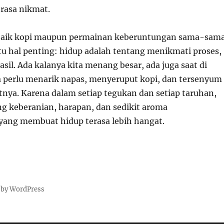
erasa nikmat.
 baik kopi maupun permainan keberuntungan sama-sam
u hal penting: hidup adalah tentang menikmati proses,
sil. Ada kalanya kita menang besar, ada juga saat di
 perlu menarik napas, menyeruput kopi, dan tersenyum
tnya. Karena dalam setiap tegukan dan setiap taruhan,
ng keberanian, harapan, dan sedikit aroma
ang membuat hidup terasa lebih hangat.
 by WordPress