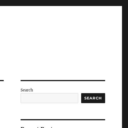
Search
SEARCH