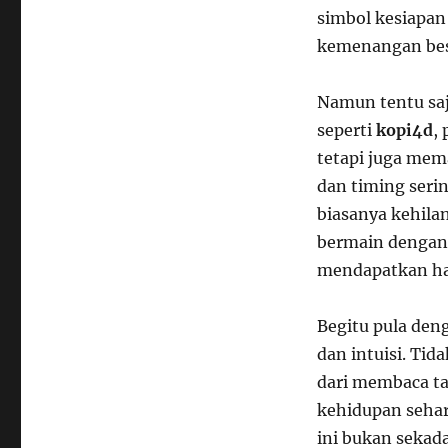
Permainan
simbol kesiapa
kemenangan besa
Namun tentu saj
seperti
kopi4d
,
tetapi juga me
dan timing seri
biasanya kehil
bermain dengan 
mendapatkan ha
Begitu pula de
dan intuisi. Ti
dari membaca ta
kehidupan sehari
ini bukan sekad