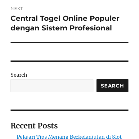
NEXT
Central Togel Online Populer
Next
post:
dengan Sistem Profesional
Search
SEARCH
Recent Posts
Pelajari Tips Menang Berkelanjutan di Slot