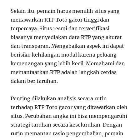
Selain itu, pemain harus memilih situs yang
menawarkan RTP Toto gacor tinggi dan
terpercaya. Situs resmi dan terverifikasi
biasanya menyediakan data RTP yang akurat
dan transparan. Mengabaikan aspek ini dapat
berisiko kehilangan modal karena peluang
kemenangan yang lebih kecil. Memahami dan
memanfaatkan RTP adalah langkah cerdas
dalam ber taruhan.
Penting dilakukan analisis secara rutin
terhadap RTP Toto gacor yang ditawarkan oleh
situs. Perubahan angka ini bisa mempengaruhi
strategi taruhan secara keseluruhan. Dengan
rutin memantau rasio pengembalian, pemain