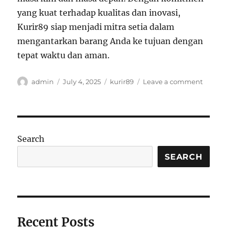
yang kuat terhadap kualitas dan inovasi,
Kurir89 siap menjadi mitra setia dalam
mengantarkan barang Anda ke tujuan dengan
tepat waktu dan aman.
Author
Posted
Tags
on
admin
July 4, 2025
kurir89
Leave a comment
on
Kurir89
Solusi
Pengir
Cepat
dan
Search
Terper
untuk
SEARCH
Kebut
Logisti
Masa
Kini
Recent Posts