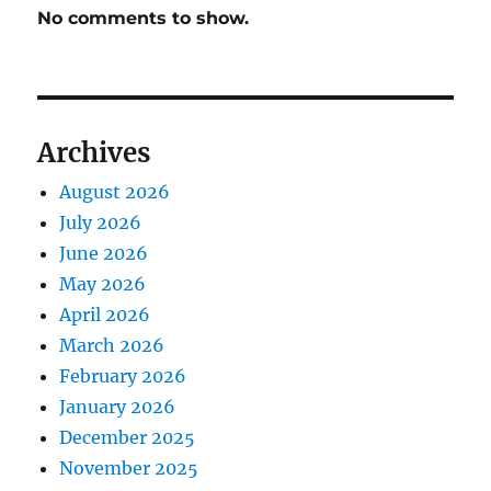
No comments to show.
Archives
August 2026
July 2026
June 2026
May 2026
April 2026
March 2026
February 2026
January 2026
December 2025
November 2025