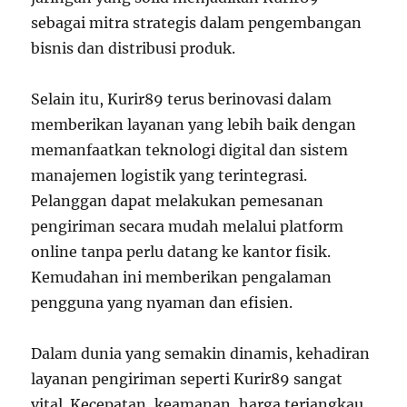
sebagai mitra strategis dalam pengembangan
bisnis dan distribusi produk.
Selain itu, Kurir89 terus berinovasi dalam
memberikan layanan yang lebih baik dengan
memanfaatkan teknologi digital dan sistem
manajemen logistik yang terintegrasi.
Pelanggan dapat melakukan pemesanan
pengiriman secara mudah melalui platform
online tanpa perlu datang ke kantor fisik.
Kemudahan ini memberikan pengalaman
pengguna yang nyaman dan efisien.
Dalam dunia yang semakin dinamis, kehadiran
layanan pengiriman seperti Kurir89 sangat
vital. Kecepatan, keamanan, harga terjangkau,