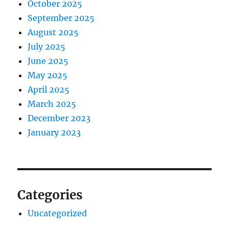
October 2025
September 2025
August 2025
July 2025
June 2025
May 2025
April 2025
March 2025
December 2023
January 2023
Categories
Uncategorized