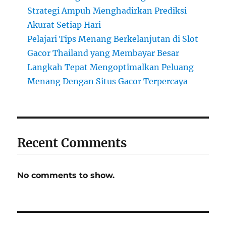
Strategi Ampuh Menghadirkan Prediksi
Akurat Setiap Hari
Pelajari Tips Menang Berkelanjutan di Slot
Gacor Thailand yang Membayar Besar
Langkah Tepat Mengoptimalkan Peluang
Menang Dengan Situs Gacor Terpercaya
Recent Comments
No comments to show.