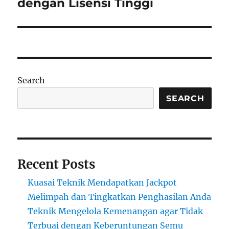
post:
dengan Lisensi Tinggi
Search
SEARCH
Recent Posts
Kuasai Teknik Mendapatkan Jackpot
Melimpah dan Tingkatkan Penghasilan Anda
Teknik Mengelola Kemenangan agar Tidak
Terbuai dengan Keberuntungan Semu