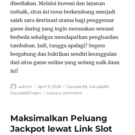
disediakan. Melalui inovasi dan layanan
terbaik, situs ini terus berkembang menjadi
salah satu destinasi utama bagi penggemar
game daring yang ingin merasakan sensasi
berbeda sekaligus mendapatkan penghasilan
tambahan. Jadi, tunggu apalagi? Segera
bergabung dan buktikan sendiri keunggulan
dari situs game online yang sedang naik daun
ini!
Author
Posted
Tags
admin
April 9, 2026
Garuda 69
,
Garuda69
,
on
on
Garuda69 login
Leave a comment
Buktikan
Sendiri
Situs
Maksimalkan Peluang
Game
Online
Jackpot lewat Link Slot
Ini