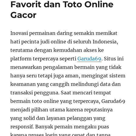
Favorit dan Toto Online
Memberi
Hasil
Gacor
Fantastis
Inovasi permainan daring semakin memikat
hati pecinta judi online di seluruh Indonesia,
terutama dengan kemudahan akses ke
platform terpercaya seperti
Garuda69
. Situs ini
menawarkan pengalaman bermain yang tidak
hanya seru tetapi juga aman, mengingat sistem
keamanan yang canggih melindungi data dan
transaksi pengguna. Saat mencari tempat
bermain toto online yang terpercaya, Garuda69
menjadi pilihan utama karena reputasinya
yang solid dan layanan pelanggan yang
responsif. Banyak pemain mengaku puas
karena proses login yang cepat dan tanpa