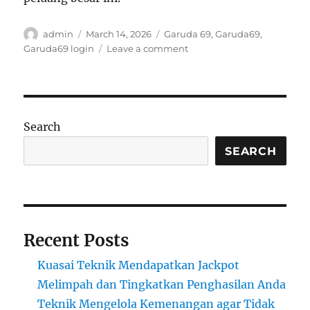
Author
Posted
Tags
admin
March 14, 2026
Garuda 69
,
Garuda69
,
on
on
Garuda69 login
Leave a comment
Maksimalkan
Peluang
Jackpot
lewat
Link
Search
Slot
Favorit
SEARCH
dan
Toto
Online
Gacor
Recent Posts
Kuasai Teknik Mendapatkan Jackpot
Melimpah dan Tingkatkan Penghasilan Anda
Teknik Mengelola Kemenangan agar Tidak