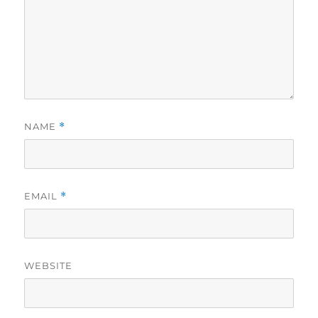
NAME
*
EMAIL
*
WEBSITE