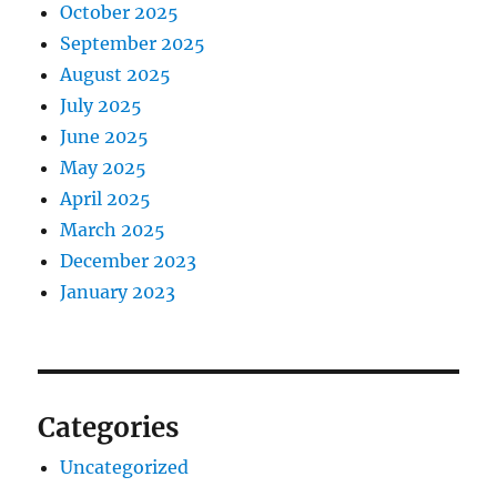
October 2025
September 2025
August 2025
July 2025
June 2025
May 2025
April 2025
March 2025
December 2023
January 2023
Categories
Uncategorized