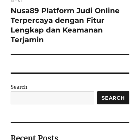
NEXT
Nusa89 Platform Judi Online
Next
post:
Terpercaya dengan Fitur
Lengkap dan Keamanan
Terjamin
Search
SEARCH
Recent Posts