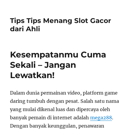
Tips Tips Menang Slot Gacor
dari Ahli
Kesempatanmu Cuma
Sekali – Jangan
Lewatkan!
Dalam dunia permainan video, platform game
daring tumbuh dengan pesat. Salah satu nama
yang mulai dikenal luas dan dipercaya oleh
banyak pemain di internet adalah
mega288
.
Dengan banyak keunggulan, penawaran