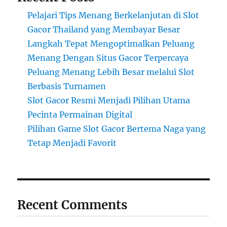
Pelajari Tips Menang Berkelanjutan di Slot
Gacor Thailand yang Membayar Besar
Langkah Tepat Mengoptimalkan Peluang
Menang Dengan Situs Gacor Terpercaya
Peluang Menang Lebih Besar melalui Slot
Berbasis Turnamen
Slot Gacor Resmi Menjadi Pilihan Utama
Pecinta Permainan Digital
Pilihan Game Slot Gacor Bertema Naga yang
Tetap Menjadi Favorit
Recent Comments