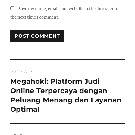
Save my name, email, and website in this browser for
the next time I comment.
Post
PREVIOUS
navigation
Megahoki: Platform Judi
Previous
post:
Online Terpercaya dengan
Peluang Menang dan Layanan
Optimal