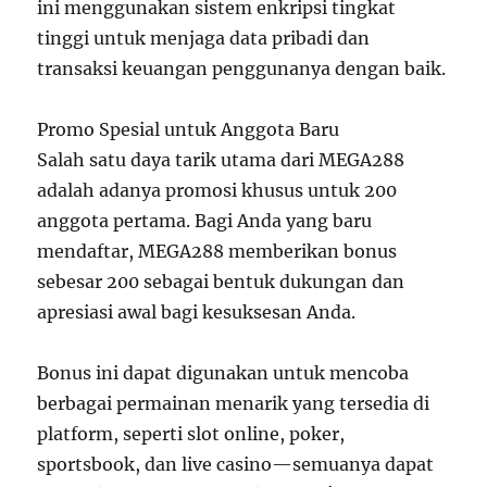
ini menggunakan sistem enkripsi tingkat
tinggi untuk menjaga data pribadi dan
transaksi keuangan penggunanya dengan baik.
Promo Spesial untuk Anggota Baru
Salah satu daya tarik utama dari MEGA288
adalah adanya promosi khusus untuk 200
anggota pertama. Bagi Anda yang baru
mendaftar, MEGA288 memberikan bonus
sebesar 200 sebagai bentuk dukungan dan
apresiasi awal bagi kesuksesan Anda.
Bonus ini dapat digunakan untuk mencoba
berbagai permainan menarik yang tersedia di
platform, seperti slot online, poker,
sportsbook, dan live casino—semuanya dapat