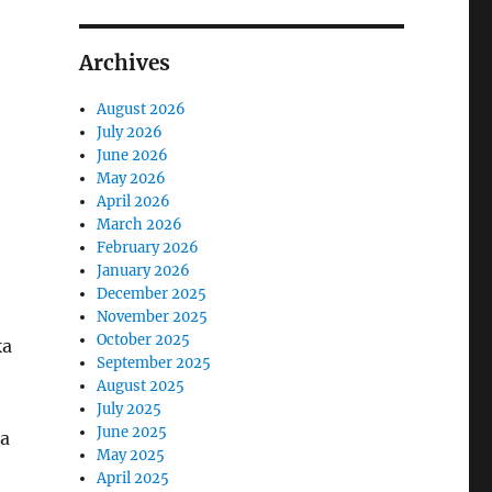
Archives
August 2026
July 2026
June 2026
May 2026
April 2026
March 2026
February 2026
January 2026
December 2025
November 2025
October 2025
ka
September 2025
August 2025
July 2025
June 2025
a
May 2025
April 2025