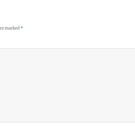
 are marked
*