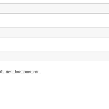
 the next time I comment.