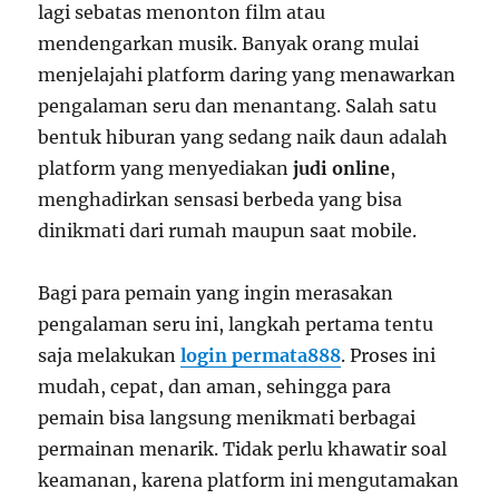
lagi sebatas menonton film atau
mendengarkan musik. Banyak orang mulai
menjelajahi platform daring yang menawarkan
pengalaman seru dan menantang. Salah satu
bentuk hiburan yang sedang naik daun adalah
platform yang menyediakan
judi online
,
menghadirkan sensasi berbeda yang bisa
dinikmati dari rumah maupun saat mobile.
Bagi para pemain yang ingin merasakan
pengalaman seru ini, langkah pertama tentu
saja melakukan
login permata888
. Proses ini
mudah, cepat, dan aman, sehingga para
pemain bisa langsung menikmati berbagai
permainan menarik. Tidak perlu khawatir soal
keamanan, karena platform ini mengutamakan