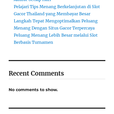
Pelajari Tips Menang Berkelanjutan di Slot
Gacor Thailand yang Membayar Besar
Langkah Tepat Mengoptimalkan Peluang
Menang Dengan Situs Gacor Terpercaya
Peluang Menang Lebih Besar melalui Slot
Berbasis Turnamen
Recent Comments
No comments to show.