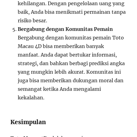
kehilangan. Dengan pengelolaan uang yang
baik, Anda bisa menikmati permainan tanpa
risiko besar.
Bergabung dengan Komunitas Pemain
Bergabung dengan komunitas pemain Toto
Macau 4D bisa memberikan banyak
manfaat. Anda dapat bertukar informasi,
strategi, dan bahkan berbagi prediksi angka
yang mungkin lebih akurat. Komunitas ini
juga bisa memberikan dukungan moral dan
semangat ketika Anda mengalami
kekalahan.
Kesimpulan