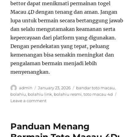
bettor dapat menikmati permainan togel
Macau 4D dengan tenang dan aman. Jangan
lupa untuk bermain secara bertanggung jawab
dan selalu mengutamakan keamanan serta
kepercayaan dari platform yang digunakan.
Dengan pendekatan yang tepat, peluang
kemenangan bisa semakin meningkat dan
pengalaman bermain menjadi lebih
menyenangkan.
Author
Posted
Tags
admin
January 23, 2026
bandar toto macau
,
on
bolahiu
,
bolahiu link
,
bolahiu resmi
,
toto macau 4d
on
Leave a comment
Main
Toto
Macau,
Panduan Menang
Gak
Perlu