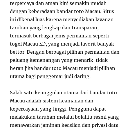
terpercaya dan aman kini semakin mudah
dengan keberadaan bandar toto Macau. Situs
ini dikenal luas karena menyediakan layanan
taruhan yang lengkap dan transparan,
termasuk berbagai jenis permainan seperti
togel Macau 4D, yang menjadi favorit banyak
bettor. Dengan berbagai pilihan permainan dan
peluang kemenangan yang menarik, tidak
heran jika bandar toto Macau menjadi pilihan
utama bagi penggemar judi daring.
Salah satu keunggulan utama dari bandar toto
Macau adalah sistem keamanan dan
kepercayaan yang tinggi. Pengguna dapat
melakukan taruhan melalui bolahiu resmi yang
menawarkan jaminan keaslian dan privasi data.