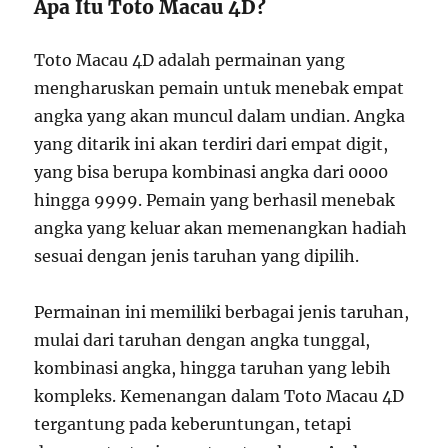
Apa Itu Toto Macau 4D?
Toto Macau 4D adalah permainan yang
mengharuskan pemain untuk menebak empat
angka yang akan muncul dalam undian. Angka
yang ditarik ini akan terdiri dari empat digit,
yang bisa berupa kombinasi angka dari 0000
hingga 9999. Pemain yang berhasil menebak
angka yang keluar akan memenangkan hadiah
sesuai dengan jenis taruhan yang dipilih.
Permainan ini memiliki berbagai jenis taruhan,
mulai dari taruhan dengan angka tunggal,
kombinasi angka, hingga taruhan yang lebih
kompleks. Kemenangan dalam Toto Macau 4D
tergantung pada keberuntungan, tetapi