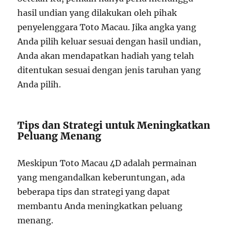
hasil undian yang dilakukan oleh pihak
penyelenggara Toto Macau. Jika angka yang
Anda pilih keluar sesuai dengan hasil undian,
Anda akan mendapatkan hadiah yang telah
ditentukan sesuai dengan jenis taruhan yang
Anda pilih.
Tips dan Strategi untuk Meningkatkan
Peluang Menang
Meskipun Toto Macau 4D adalah permainan
yang mengandalkan keberuntungan, ada
beberapa tips dan strategi yang dapat
membantu Anda meningkatkan peluang
menang.