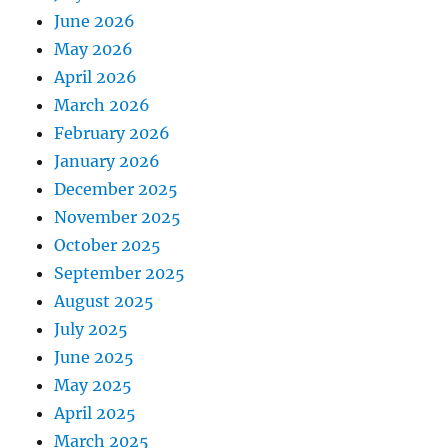
June 2026
May 2026
April 2026
March 2026
February 2026
January 2026
December 2025
November 2025
October 2025
September 2025
August 2025
July 2025
June 2025
May 2025
April 2025
March 2025