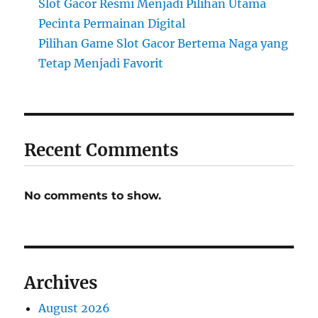
Slot Gacor Resmi Menjadi Pilihan Utama
Pecinta Permainan Digital
Pilihan Game Slot Gacor Bertema Naga yang
Tetap Menjadi Favorit
Recent Comments
No comments to show.
Archives
August 2026