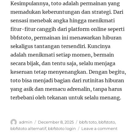
Kesimpulannya, toto adalah permainan yang
memadukan keberuntungan dan strategi. Dari
sensasi menebak angka hingga menikmati
fitur-fitur canggih dari platform online seperti
bbfstoto, permainan ini menawarkan hiburan
sekaligus tantangan tersendiri. Kuncinya
adalah menikmati setiap momen, bermain
secara bijak, dan tentu saja, selalu menjaga
keseruan tetap menyenangkan. Dengan begitu,
toto bisa menjadi bagian dari rutinitas hiburan
yang asik dan memacu adrenalin, tanpa harus
terbebani oleh tekanan untuk selalu menang.
Author
Posted
Tags
admin
December 8, 2025
bbfs toto
,
bbfstoto
,
on
on
bbfstoto alternatif
,
bbfstoto login
Leave a comment
Serunya