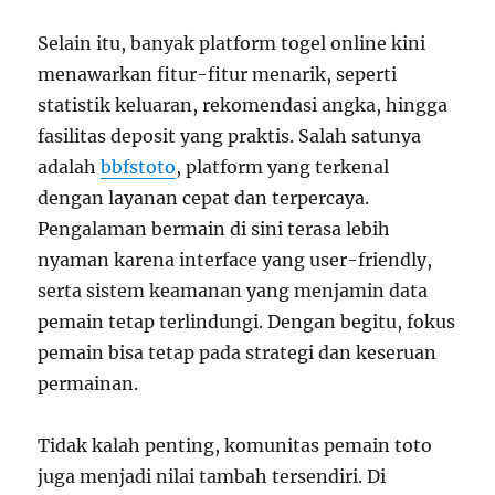
Selain itu, banyak platform togel online kini
menawarkan fitur-fitur menarik, seperti
statistik keluaran, rekomendasi angka, hingga
fasilitas deposit yang praktis. Salah satunya
adalah
bbfstoto
, platform yang terkenal
dengan layanan cepat dan terpercaya.
Pengalaman bermain di sini terasa lebih
nyaman karena interface yang user-friendly,
serta sistem keamanan yang menjamin data
pemain tetap terlindungi. Dengan begitu, fokus
pemain bisa tetap pada strategi dan keseruan
permainan.
Tidak kalah penting, komunitas pemain toto
juga menjadi nilai tambah tersendiri. Di