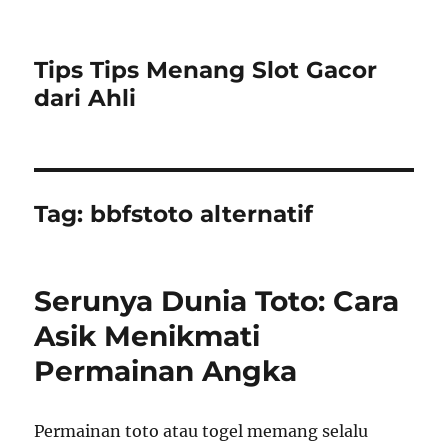
Tips Tips Menang Slot Gacor
dari Ahli
Tag:
bbfstoto alternatif
Serunya Dunia Toto: Cara
Asik Menikmati
Permainan Angka
Permainan toto atau togel memang selalu