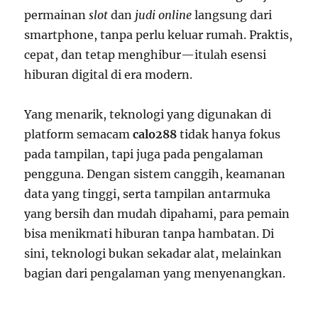
permainan
slot
dan
judi online
langsung dari
smartphone, tanpa perlu keluar rumah. Praktis,
cepat, dan tetap menghibur—itulah esensi
hiburan digital di era modern.
Yang menarik, teknologi yang digunakan di
platform semacam
calo288
tidak hanya fokus
pada tampilan, tapi juga pada pengalaman
pengguna. Dengan sistem canggih, keamanan
data yang tinggi, serta tampilan antarmuka
yang bersih dan mudah dipahami, para pemain
bisa menikmati hiburan tanpa hambatan. Di
sini, teknologi bukan sekadar alat, melainkan
bagian dari pengalaman yang menyenangkan.