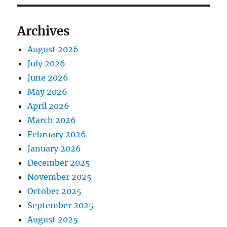
Archives
August 2026
July 2026
June 2026
May 2026
April 2026
March 2026
February 2026
January 2026
December 2025
November 2025
October 2025
September 2025
August 2025