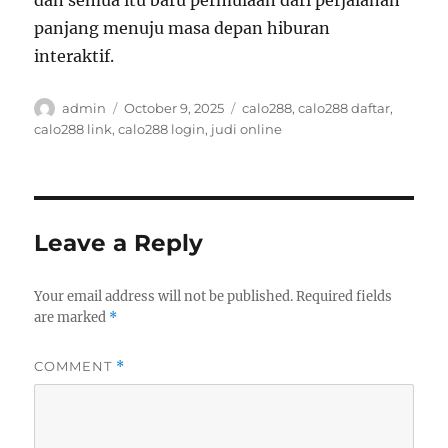
dan semua itu baru permulaan dari perjalanan
panjang menuju masa depan hiburan
interaktif.
Author
Posted
Tags
admin
October 9, 2025
calo288
,
calo288 daftar
,
on
calo288 link
,
calo288 login
,
judi online
Leave a Reply
Your email address will not be published.
Required fields
are marked
*
COMMENT
*