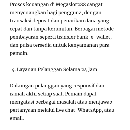
Proses keuangan di Megaslot288 sangat
menyenangkan bagi pengguna, dengan
transaksi deposit dan penarikan dana yang
cepat dan tanpa kerumitan. Berbagai metode
pembayaran seperti transfer bank, e-wallet,
dan pulsa tersedia untuk kenyamanan para
pemain.
Layanan Pelanggan Selama 24 Jam
Dukungan pelanggan yang responsif dan
ramah aktif setiap saat. Pemain dapat
mengatasi berbagai masalah atau menjawab
pertanyaan melalui live chat, WhatsApp, atau
email.