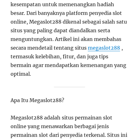
kesempatan untuk memenangkan hadiah
besar. Dari banyaknya platform penyedia slot
online, Megaslot288 dikenal sebagai salah satu
situs yang paling dapat diandalkan serta
menguntungkan. Artikel ini akan membahas
secara mendetail tentang situs
megaslot288
,
termasuk kelebihan, fitur, dan juga tips
bermain agar mendapatkan kemenangan yang
optimal.
Apa Itu Megaslot288?
Megaslot288 adalah situs permainan slot
online yang menawarkan berbagai jenis
permainan slot dari penyedia terkenal. Situs ini