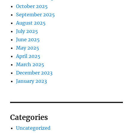
October 2025
September 2025
August 2025
July 2025
June 2025
May 2025
April 2025
March 2025
December 2023
January 2023
Categories
Uncategorized