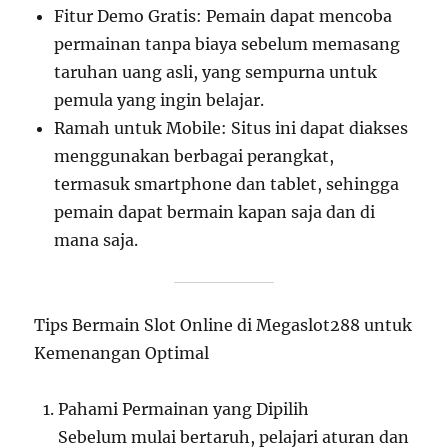
Fitur Demo Gratis: Pemain dapat mencoba
permainan tanpa biaya sebelum memasang
taruhan uang asli, yang sempurna untuk
pemula yang ingin belajar.
Ramah untuk Mobile: Situs ini dapat diakses
menggunakan berbagai perangkat,
termasuk smartphone dan tablet, sehingga
pemain dapat bermain kapan saja dan di
mana saja.
Tips Bermain Slot Online di Megaslot288 untuk
Kemenangan Optimal
Pahami Permainan yang Dipilih
Sebelum mulai bertaruh, pelajari aturan dan