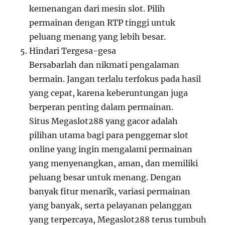
kemenangan dari mesin slot. Pilih
permainan dengan RTP tinggi untuk
peluang menang yang lebih besar.
Hindari Tergesa-gesa
Bersabarlah dan nikmati pengalaman
bermain. Jangan terlalu terfokus pada hasil
yang cepat, karena keberuntungan juga
berperan penting dalam permainan.
Situs Megaslot288 yang gacor adalah
pilihan utama bagi para penggemar slot
online yang ingin mengalami permainan
yang menyenangkan, aman, dan memiliki
peluang besar untuk menang. Dengan
banyak fitur menarik, variasi permainan
yang banyak, serta pelayanan pelanggan
yang terpercaya, Megaslot288 terus tumbuh