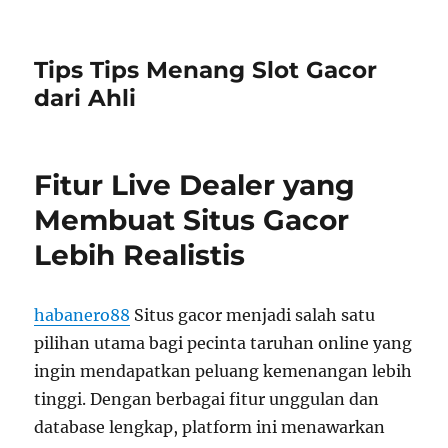
Tips Tips Menang Slot Gacor
dari Ahli
Fitur Live Dealer yang
Membuat Situs Gacor
Lebih Realistis
habanero88
Situs gacor menjadi salah satu
pilihan utama bagi pecinta taruhan online yang
ingin mendapatkan peluang kemenangan lebih
tinggi. Dengan berbagai fitur unggulan dan
database lengkap, platform ini menawarkan