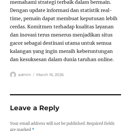
memahami strategi terbaik dalam bermain.
Dengan update informasi dan statistik real-
time, pemain dapat membuat keputusan lebih
cerdas. Komitmen terhadap kualitas layanan
dan inovasi terus menerus menjadikan situs
gacor sebagai destinasi utama untuk semua
kalangan yang ingin meraih keberuntungan
dan kesuksesan dalam dunia taruhan online.
Author
Posted
admin
March 16, 2026
on
Leave a Reply
Your email address will not be published.
Required fields
are marked
*