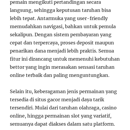
pemain mengikuti pertandingan secara
langsung, sehingga keputusan taruhan bisa
lebih tepat. Antarmuka yang user-friendly
memudahkan navigasi, bahkan untuk pemula
sekalipun. Dengan sistem pembayaran yang
cepat dan terpercaya, proses deposit maupun
penarikan dana menjadi lebih praktis. Semua
fitur ini dirancang untuk memenuhi kebutuhan
bettor yang ingin merasakan sensasi taruhan
online terbaik dan paling menguntungkan.
Selain itu, keberagaman jenis permainan yang
tersedia di situs gacor menjadi daya tarik
tersendiri. Mulai dari taruhan olahraga, casino
online, hingga permainan slot yang variatif,
semuanya dapat diakses dalam satu platform.