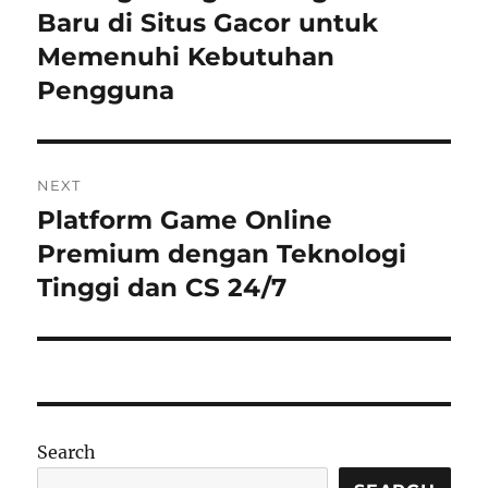
post:
Baru di Situs Gacor untuk
Memenuhi Kebutuhan
Pengguna
NEXT
Platform Game Online
Next
post:
Premium dengan Teknologi
Tinggi dan CS 24/7
Search